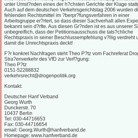
unter Umst?nden eines der h?chsten Gerichte der Klage stattg
Auch auf dem deutschen Verkehrsgerichtstag 2006 wurden d
fehlenden Rechtsmittel im ?berpr?fungsverfahren in einer
Arbeitsgruppe er?rtert, so dass dieser Sachverhalt allen Expe
bekannt sein d?rfte. Aus diesen Gr?nden ist es aus unserer S
unbegreiflich, dass der Petitionsausschuss die tats?chliche
Rechtspraxis in seiner Beschlussempfehlung v?llig verdreht 
damit die Unrechtspraxis deckt!
F?r konkret Nachfragen steht Theo P?tz vom Fachreferat Dr
Stra?enverkehr des VfD zur Verf?gung:
Theo P?tz
0151-52288832
verkehrsrecht@drogenpolitik.org
Kontakt:
Deutscher Hanf Verband
Georg Wurth
Dunckerstr. 70
10437 Berlin
Tel: 030-44716653
Fax: 030-44716654
email: Georg.Wurth@hanfverband.de
Homepage: www.hanfverband.de