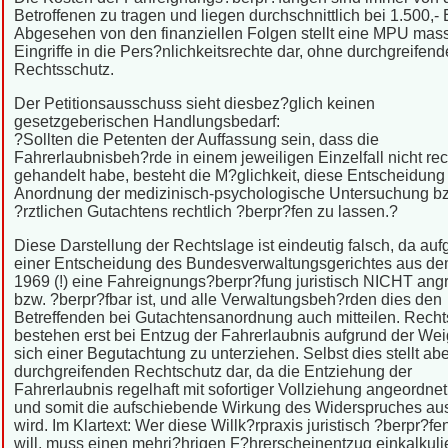
Betroffenen zu tragen und liegen durchschnittlich bei 1.500,- 
Abgesehen von den finanziellen Folgen stellt eine MPU mas
Eingriffe in die Pers?nlichkeitsrechte dar, ohne durchgreifen
Rechtsschutz.
Der Petitionsausschuss sieht diesbez?glich keinen
gesetzgeberischen Handlungsbedarf:
?Sollten die Petenten der Auffassung sein, dass die
Fahrerlaubnisbeh?rde in einem jeweiligen Einzelfall nicht re
gehandelt habe, besteht die M?glichkeit, diese Entscheidung
Anordnung der medizinisch-psychologische Untersuchung b
?rztlichen Gutachtens rechtlich ?berpr?fen zu lassen.?
Diese Darstellung der Rechtslage ist eindeutig falsch, da auf
einer Entscheidung des Bundesverwaltungsgerichtes aus de
1969 (!) eine Fahreignungs?berpr?fung juristisch NICHT angr
bzw. ?berpr?fbar ist, und alle Verwaltungsbeh?rden dies den
Betreffenden bei Gutachtensanordnung auch mitteilen. Rechts
bestehen erst bei Entzug der Fahrerlaubnis aufgrund der We
sich einer Begutachtung zu unterziehen. Selbst dies stellt ab
durchgreifenden Rechtschutz dar, da die Entziehung der
Fahrerlaubnis regelhaft mit sofortiger Vollziehung angeordnet
und somit die aufschiebende Wirkung des Widerspruches au
wird. Im Klartext: Wer diese Willk?rpraxis juristisch ?berpr?fe
will, muss einen mehrj?hrigen F?hrerscheinentzug einkalkulie