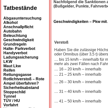
Nachfolgend die Sanktionen auf
(Bußgelder, Punkte, Fahrverb
Tatbestände
Abgasuntersuchung
Geschwindigkeiten – Pkw mit
Alkohol
Anschnallpflicht
Autobahn
Beleuchtung
Geschwindigkeit
Verstoß
Grundregeln
Halte- Parkverbot
Haben Sie die zulässige Höch
Handyverbot
oder Omnibus (über 3,5 t) übers
Ladungssicherung
… bis 15 km/h – innerhalb für 
LKW
mehr als zwei Fällen nach Fahrt
Maut Lkw
… 16 – 20 km/h – innerhalb
Reifen
… 21 – 25 km/h – innerhalb
Rettungsgasse
Rotlichtverstoß – Rote
… 26 – 30 km/h – innerhalb
Ampel überfahren?
Sicherheitsabstand
… 31 – 40 km/h – innerhalb
Stoppschild
Tunnel
TÜV / HU
… 41 – 50 km/h – innerhalb
Vorfahrt