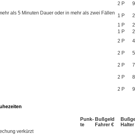
2 P
9
mehr als 5 Minuten Dauer oder in mehr als zwei Fällen
1 P
2
1 P
2
1 P
2
2 P
4
2 P
5
2 P
7
2 P
8
2 P
9
uhezeiten
Punk­
Buß­geld
Buß­g
te
Fah­rer €
Hal­ter
echung verkürzt