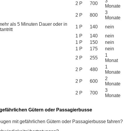
3
2 P
700
Monate
3
2 P
800
Monate
mehr als 5 Minuten Dauer oder in
1 P
140
nein
antritt
1 P
140
nein
1 P
150
nein
1 P
175
nein
1
2 P
255
Monat
1
2 P
480
Monate
2
2 P
600
Monate
3
2 P
700
Monate
 gefährlichen Gütern oder Passagierbusse
eugen mit gefährlichen Gütern oder Passagierbusse fahren?