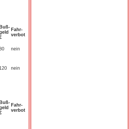
Buß­
Fahr­
geld
verbot
€
80
nein
120
nein
Buß­
Fahr­
geld
verbot
€