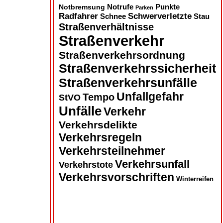
Notbremsung
Notrufe
Punkte
Parken
Radfahrer
Schwerverletzte
Schnee
Stau
Straßenverhältnisse
Straßenverkehr
Straßenverkehrsordnung
Straßenverkehrssicherheit
Straßenverkehrsunfälle
Unfallgefahr
Tempo
StVO
Unfälle
Verkehr
Verkehrsdelikte
Verkehrsregeln
Verkehrsteilnehmer
Verkehrsunfall
Verkehrstote
Verkehrsvorschriften
Winterreifen