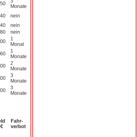
3
50
Monate
40
nein
40
nein
80
nein
1
00
Monat
1
60
Monate
2
00
Monate
3
00
Monate
3
00
Monate
eld
Fahr­
 €
verbot