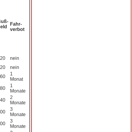
Buß­
Fahr­
eld
verbot
20
nein
20
nein
1
60
Monat
1
80
Monate
2
40
Monate
3
00
Monate
3
00
Monate