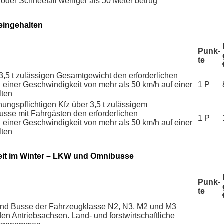
oder Schneefall weniger als 50 Meter betrug
 eingehalten
Punk­
te
,5 t zulässigen Gesamtgewicht den erforderlichen
einer Geschwindigkeit von mehr als 50 km/h auf einer
1 P
lten
ungs­pflichtigen Kfz über 3,5 t zulässigem
sse mit Fahrgästen den erforderlichen
1 P
einer Geschwindigkeit von mehr als 50 km/h auf einer
lten
eit im Winter – LKW und Omnibusse
Punk­
te
nd Busse der Fahrzeugklasse N2, N3, M2 und M3
den Antriebsachsen. Land- und forstwirtschaftliche