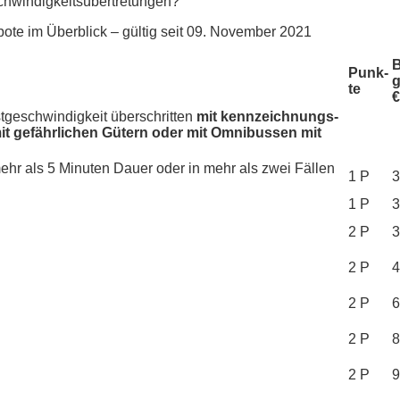
chwindigkeitsübertretungen?
ote im Überblick – gültig seit 09. November 2021
Punk­
g
te
€
tgeschwindigkeit überschritten
mit kennzeichnungs­
mit gefährlichen Gütern oder mit Omnibussen mit
mehr als 5 Minuten Dauer oder in mehr als zwei Fällen
1 P
3
1 P
3
2 P
3
2 P
4
2 P
6
2 P
8
2 P
9