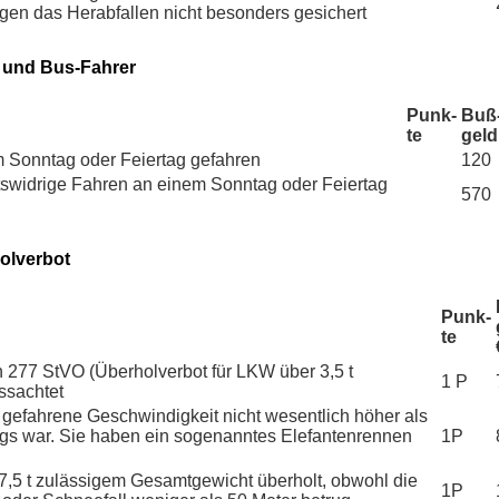
egen das Herabfallen nicht besonders gesichert
 und Bus-Fahrer
Punk­
Buß
te
geld
m Sonntag oder Feiertag gefahren
120
tswidrige Fahren an einem Sonntag oder Feiertag
570
olverbot
Punk­
te
 277 StVO (Überholverbot für LKW über 3,5 t
1 P
ssachtet
 gefahrene Geschwindigkeit nicht wesentlich höher als
ugs war. Sie haben ein sogenanntes Elefantenrennen
1P
7,5 t zulässigem Gesamtgewicht überholt, obwohl die
1P