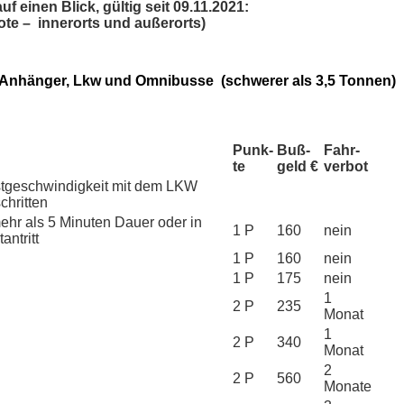
 einen Blick, gültig seit 09.11.2021:
ote – innerorts und außerorts)
 Anhänger, Lkw und Omnibusse (schwerer als 3,5 Tonnen)
Punk­
Buß­
Fahr­
te
geld €
verbot
stgeschwindigkeit mit dem LKW
chritten
mehr als 5 Minuten Dauer oder in
1 P
160
nein
antritt
1 P
160
nein
1 P
175
nein
1
2 P
235
Monat
1
2 P
340
Monat
2
2 P
560
Monate