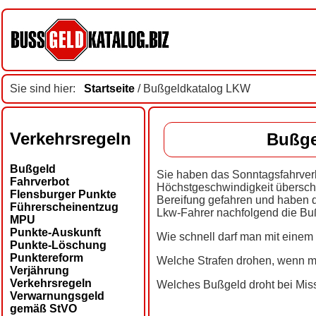
Sie sind hier:
Startseite
/ Bußgeldkatalog LKW
Verkehrsregeln
Bußge
Bußgeld
Sie haben das Sonntagsfahrverb
Fahrverbot
Höchstgeschwindigkeit überschr
Flensburger Punkte
Bereifung gefahren und haben d
Führerscheinentzug
Lkw-Fahrer nachfolgend die Buß
MPU
Punkte-Auskunft
Wie schnell darf man mit eine
Punkte-Löschung
Punktereform
Welche Strafen drohen, wenn m
Verjährung
Verkehrsregeln
Welches Bußgeld droht bei Mis
Verwarnungsgeld
gemäß StVO