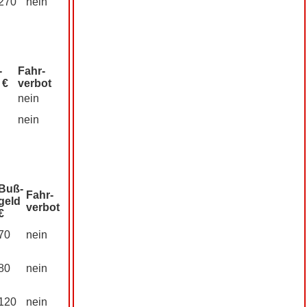
270
nein
­
Fahr­
 €
verbot
nein
nein
Buß­
Fahr­
geld
verbot
€
70
nein
80
nein
120
nein