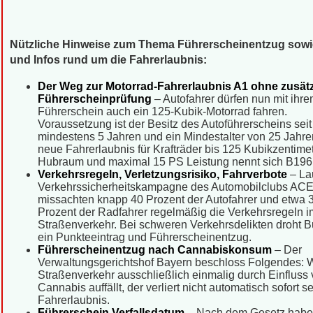
Nützliche Hinweise zum Thema Führerscheinentzug sowi
und Infos rund um die Fahrerlaubnis:
Der Weg zur Motorrad-Fahrerlaubnis A1 ohne zusätz
Führerscheinprüfung
– Autofahrer dürfen nun mit ihr
Führerschein auch ein 125-Kubik-Motorrad fahren.
Voraussetzung ist der Besitz des Autoführerscheins seit
mindestens 5 Jahren und ein Mindestalter von 25 Jahre
neue Fahrerlaubnis für Krafträder bis 125 Kubikzentime
Hubraum und maximal 15 PS Leistung nennt sich B196
Verkehrsregeln, Verletzungsrisiko, Fahrverbote
– La
Verkehrssicherheitskampagne des Automobilclubs AC
missachten knapp 40 Prozent der Autofahrer und etwa 
Prozent der Radfahrer regelmäßig die Verkehrsregeln i
Straßenverkehr. Bei schweren Verkehrsdelikten droht B
ein Punkteeintrag und Führerscheinentzug.
Führerscheinentzug nach Cannabiskonsum
– Der
Verwaltungsgerichtshof Bayern beschloss Folgendes: 
Straßenverkehr ausschließlich einmalig durch Einfluss
Cannabis auffällt, der verliert nicht automatisch sofort s
Fahrerlaubnis.
Führerschein Verfallsdatum
– Nach dem Gesetz habe