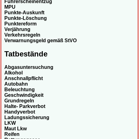
Führerscheinentzug
MPU
Punkte-Auskunft
Punkte-Löschung
Punktereform
Verjährung
Verkehrsregeln
Verwarnungsgeld gemäß StVO
Tatbestände
Abgasuntersuchung
Alkohol
Anschnallpflicht
Autobahn
Beleuchtung
Geschwindigkeit
Grundregeln
Halte- Parkverbot
Handyverbot
Ladungssicherung
LKW
Maut Lkw
Reifen