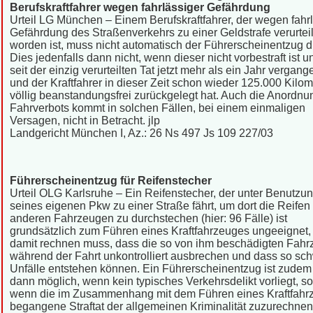
Berufskraftfahrer wegen fahrlässiger Gefährdung
Urteil LG München – Einem Berufskraftfahrer, der wegen fahr
Gefährdung des Straßenverkehrs zu einer Geldstrafe verurteil
worden ist, muss nicht automatisch der Führerscheinentzug d
Dies jedenfalls dann nicht, wenn dieser nicht vorbestraft ist 
seit der einzig verurteilten Tat jetzt mehr als ein Jahr vergange
und der Kraftfahrer in dieser Zeit schon wieder 125.000 Kilom
völlig beanstandungsfrei zurückgelegt hat. Auch die Anordnu
Fahrverbots kommt in solchen Fällen, bei einem einmaligen
Versagen, nicht in Betracht. jlp
Landgericht München I, Az.: 26 Ns 497 Js 109 227/03
Führerscheinentzug für Reifenstecher
Urteil OLG Karlsruhe – Ein Reifenstecher, der unter Benutzu
seines eigenen Pkw zu einer Straße fährt, um dort die Reifen
anderen Fahrzeugen zu durchstechen (hier: 96 Fälle) ist
grundsätzlich zum Führen eines Kraftfahrzeuges ungeeignet, 
damit rechnen muss, dass die so von ihm beschädigten Fah
während der Fahrt unkontrolliert ausbrechen und dass so sc
Unfälle entstehen können. Ein Führerscheinentzug ist zudem
dann möglich, wenn kein typisches Verkehrsdelikt vorliegt, s
wenn die im Zusammenhang mit dem Führen eines Kraftfahr
begangene Straftat der allgemeinen Kriminalität zuzurechnen i