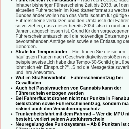
Inhaber bisheriger Führerscheine Zeit bis 2033, auf den
aktuellen Führerschein im Kreditkartenformat zu wechse
Bundesländer wollen nun das Verfallsdatum für gültige A
Führerscheine verkürzen und den Umtausch der Fahrer
so vorziehen, dass dieser bereits 2024, also in rund ach
Jahren, abgeschlossen ist. Grund für den vorgezogene
Führerscheinumtausch soll die notwendige Entzerrung 
bevorstehenden Anträge sein sowie eine Entlastung de
Behörden.
Strafe für Temposünder
– Hier finden Sie die sieben
häufigsten Fragen nach Geschwindigkeitsverstößen wi
beispielsweise „Ich habe das Tempo-30-Schild glatt üb
lohnt sich ein Einspruch?“, „Sind die Messgeräte zuverl
und ihre Antworten.
Wut im Straßenverkehr – Führerscheinentzug bei
Gewalttaten
Auch bei Passivrauchen von Cannabis kann der
Führerschein entzogen werden
Bei Fahrerflucht drohen nicht nur Punkte in Flensbu
Geldstrafen sowie Führerscheinentzug, sondern m
riskiert auch den Versicherungsschutz
Trunkenheitsfahrt mit dem Fahrrad – Wer die MPU n
besteht, verliert seinen Autoführerschein
Neuregelung des Punktsystems – Ab 8 Punkten ist 