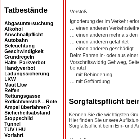
Tatbestände
Verstoß
Ignorierung der im Verkehr erfo
Abgasuntersuchung
… einen anderen Verkehrsteiln
Alkohol
Anschnallpflicht
… einen anderen mehr als den
Autobahn
… einen anderen gefährtet
Beleuchtung
… einen anderen geschädigt
Geschwindigkeit
Beim Fahren in- oder aus eine
Grundregeln
Vorschriftswidrig Gehweg, Seite
Halte- Parkverbot
benutzt
Handyverbot
Ladungssicherung
… mit Behinderung
LKW
… mit Gefährdung
Maut Lkw
Reifen
Rettungsgasse
Sorgfaltspflicht be
Rotlichtverstoß – Rote
Ampel überfahren?
Sicherheitsabstand
Kennen Sie die wichtigsten Gr
Stoppschild
Hier finden Sie unsere Auflistu
Tunnel
Sorgfaltspflicht beim Ein- und
TÜV / HU
Vorfahrt