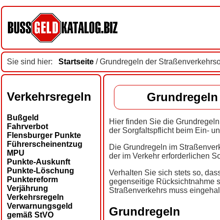
Sie sind hier:
Startseite
/ Grundregeln der Straßenverkehrs
Verkehrsregeln
Grundregeln
Bußgeld
Hier finden Sie die Grundregel
Fahrverbot
der Sorgfaltspflicht beim Ein-
Flensburger Punkte
Führerscheinentzug
Die Grundregeln im Straßenver
MPU
der im Verkehr erforderlichen S
Punkte-Auskunft
Punkte-Löschung
Verhalten Sie sich stets so, da
Punktereform
gegenseitige Rücksichtnahme s
Verjährung
Straßenverkehrs muss eingehal
Verkehrsregeln
Verwarnungsgeld
Grundregeln
gemäß StVO