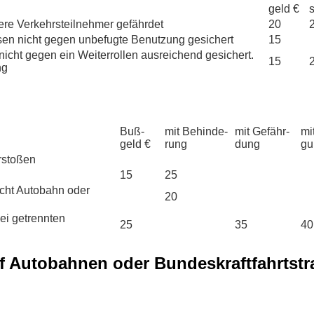
geld €
ere Verkehrsteilnehmer gefährdet
20
sen nicht gegen unbefugte Benutzung gesichert
15
cht gegen ein Weiterrollen ausreichend gesichert.
15
ng
Buß­
mit Be­hinde­
mit Ge­fähr­
mi
geld €
rung
dung
gu
rstoßen
15
25
icht Autobahn oder
20
ei getrennten
25
35
40
f Autobahnen oder Bundeskraftfahrtst