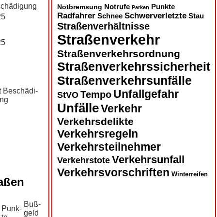
schädi­gung
Notbremsung
Notrufe
Punkte
Parken
Radfahrer
Schwerverletzte
Schnee
Stau
25
Straßenverhältnisse
Straßenverkehr
25
Straßenverkehrsordnung
Straßenverkehrssicherheit
Straßenverkehrsunfälle
t Be­schädi­
Unfallgefahr
Tempo
StVO
ng
Unfälle
Verkehr
Verkehrsdelikte
Verkehrsregeln
Verkehrsteilnehmer
Verkehrsunfall
Verkehrstote
Verkehrsvorschriften
Winterreifen
raßen
Buß­
Punk­
geld