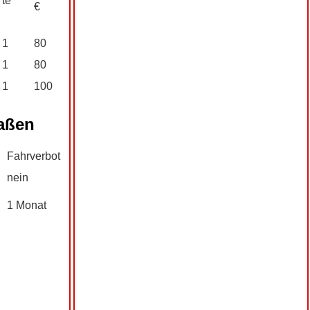
te
€
1
80
1
80
1
100
raßen
Fahrverbot
nein
1 Monat