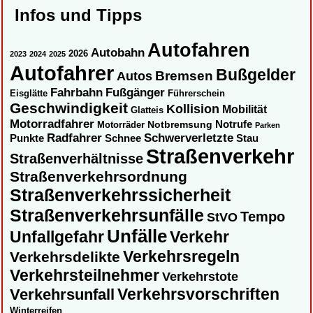
Infos und Tipps
Autofahren
Autobahn
2026
2023
2024
2025
Autofahrer
Bußgelder
Autos
Bremsen
Fahrbahn
Fußgänger
Eisglätte
Führerschein
Geschwindigkeit
Kollision
Mobilität
Glatteis
Motorradfahrer
Notbremsung
Notrufe
Motorräder
Parken
Radfahrer
Schwerverletzte
Punkte
Schnee
Stau
Straßenverkehr
Straßenverhältnisse
Straßenverkehrsordnung
Straßenverkehrssicherheit
Straßenverkehrsunfälle
Tempo
StVO
Unfälle
Unfallgefahr
Verkehr
Verkehrsregeln
Verkehrsdelikte
Verkehrsteilnehmer
Verkehrstote
Verkehrsvorschriften
Verkehrsunfall
Winterreifen