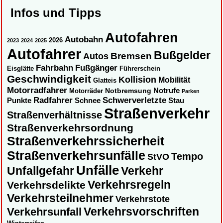
Infos und Tipps
Autofahren
Autobahn
2026
2023
2024
2025
Autofahrer
Bußgelder
Autos
Bremsen
Fahrbahn
Fußgänger
Eisglätte
Führerschein
Geschwindigkeit
Kollision
Mobilität
Glatteis
Motorradfahrer
Notbremsung
Notrufe
Motorräder
Parken
Radfahrer
Schwerverletzte
Punkte
Schnee
Stau
Straßenverkehr
Straßenverhältnisse
Straßenverkehrsordnung
Straßenverkehrssicherheit
Straßenverkehrsunfälle
Tempo
StVO
Unfälle
Unfallgefahr
Verkehr
Verkehrsregeln
Verkehrsdelikte
Verkehrsteilnehmer
Verkehrstote
Verkehrsvorschriften
Verkehrsunfall