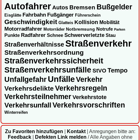
Autofahrer
Bußgelder
Autos
Bremsen
Fahrbahn
Fußgänger
Eisglätte
Führerschein
Geschwindigkeit
Kollision
Mobilität
Glatteis
Motorradfahrer
Notbremsung
Notrufe
Motorräder
Parken
Radfahrer
Schwerverletzte
Punkte
Schnee
Stau
Straßenverkehr
Straßenverhältnisse
Straßenverkehrsordnung
Straßenverkehrssicherheit
Straßenverkehrsunfälle
Tempo
StVO
Unfälle
Unfallgefahr
Verkehr
Verkehrsregeln
Verkehrsdelikte
Verkehrsteilnehmer
Verkehrstote
Verkehrsvorschriften
Verkehrsunfall
Winterreifen
Zu Favoriten hinzufügen
|
Kontakt
|
Anregungen bitte an:
Feedback
|
Defekten Link melden
/ Alle Angaben ohne