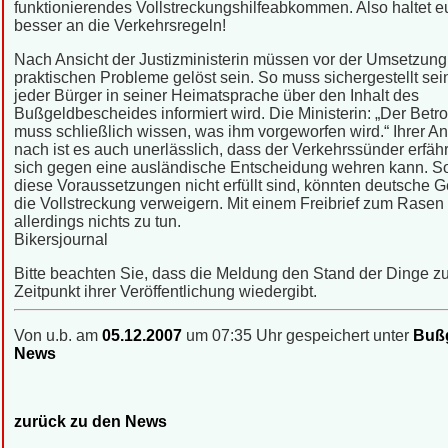
funktionierendes Vollstreckungshilfeabkommen. Also haltet e
besser an die Verkehrsregeln!
Nach Ansicht der Justizministerin müssen vor der Umsetzung 
praktischen Probleme gelöst sein. So muss sichergestellt sei
jeder Bürger in seiner Heimatsprache über den Inhalt des
Bußgeldbescheides informiert wird. Die Ministerin: „Der Betro
muss schließlich wissen, was ihm vorgeworfen wird.“ Ihrer An
nach ist es auch unerlässlich, dass der Verkehrssünder erfährt
sich gegen eine ausländische Entscheidung wehren kann. S
diese Voraussetzungen nicht erfüllt sind, könnten deutsche G
die Vollstreckung verweigern. Mit einem Freibrief zum Rasen
allerdings nichts zu tun.
Bikersjournal
Bitte beachten Sie, dass die Meldung den Stand der Dinge 
Zeitpunkt ihrer Veröffentlichung wiedergibt.
Von u.b. am
05.12.2007
um 07:35 Uhr gespeichert unter
Bußg
News
zurück zu den News