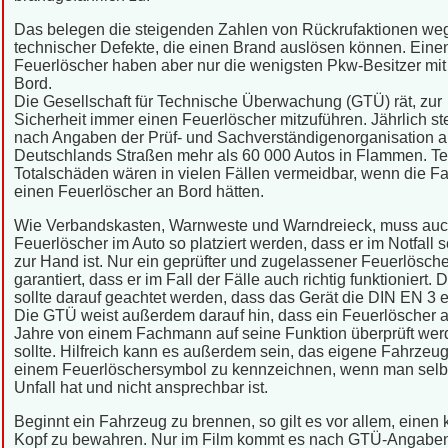
Das belegen die steigenden Zahlen von Rückrufaktionen we
technischer Defekte, die einen Brand auslösen können. Eine
Feuerlöscher haben aber nur die wenigsten Pkw-Besitzer mit
Bord.
Die Gesellschaft für Technische Überwachung (GTÜ) rät, zur
Sicherheit immer einen Feuerlöscher mitzuführen. Jährlich s
nach Angaben der Prüf- und Sachverständigenorganisation a
Deutschlands Straßen mehr als 60 000 Autos in Flammen. T
Totalschäden wären in vielen Fällen vermeidbar, wenn die F
einen Feuerlöscher an Bord hätten.
Wie Verbandskasten, Warnweste und Warndreieck, muss auc
Feuerlöscher im Auto so platziert werden, dass er im Notfall s
zur Hand ist. Nur ein geprüfter und zugelassener Feuerlösche
garantiert, dass er im Fall der Fälle auch richtig funktioniert. 
sollte darauf geachtet werden, dass das Gerät die DIN EN 3 erf
Die GTÜ weist außerdem darauf hin, dass ein Feuerlöscher a
Jahre von einem Fachmann auf seine Funktion überprüft we
sollte. Hilfreich kann es außerdem sein, das eigene Fahrzeug
einem Feuerlöschersymbol zu kennzeichnen, wenn man selb
Unfall hat und nicht ansprechbar ist.
Beginnt ein Fahrzeug zu brennen, so gilt es vor allem, einen
Kopf zu bewahren. Nur im Film kommt es nach GTÜ-Angabe