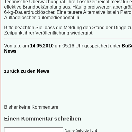
Technische Überwachung rät. Ihre Löschzeit reicht meist für 
effektive Brandbekämpfung aus. Häufig preiswerter, aber grö
6-kg-Dauerdrucklöscher. Eine teurere Alternative ist ein Patr
Aufladelöscher. automedienportal iri
Bitte beachten Sie, dass die Meldung den Stand der Dinge 
Zeitpunkt ihrer Veröffentlichung wiedergibt.
Von u.b. am
14.05.2010
um 05:16 Uhr gespeichert unter
Bußg
News
zurück zu den News
Bisher keine Kommentare
Einen Kommentar schreiben
Name (erforderlich)