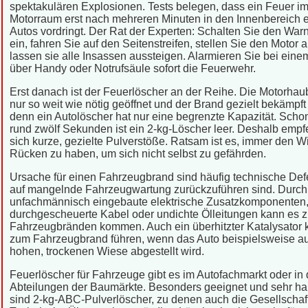
spektakulären Explosionen. Tests belegen, dass ein Feuer i
Motorraum erst nach mehreren Minuten in den Innenbereich 
Autos vordringt. Der Rat der Experten: Schalten Sie den Warn
ein, fahren Sie auf den Seitenstreifen, stellen Sie den Motor 
lassen sie alle Insassen aussteigen. Alarmieren Sie bei ein
über Handy oder Notrufsäule sofort die Feuerwehr.
Erst danach ist der Feuerlöscher an der Reihe. Die Motorhaub
nur so weit wie nötig geöffnet und der Brand gezielt bekämpf
denn ein Autolöscher hat nur eine begrenzte Kapazität. Scho
rund zwölf Sekunden ist ein 2-kg-Löscher leer. Deshalb empf
sich kurze, gezielte Pulverstöße. Ratsam ist es, immer den W
Rücken zu haben, um sich nicht selbst zu gefährden.
Ursache für einen Fahrzeugbrand sind häufig technische Defe
auf mangelnde Fahrzeugwartung zurückzuführen sind. Durch
unfachmännisch eingebaute elektrische Zusatzkomponenten
durchgescheuerte Kabel oder undichte Ölleitungen kann es 
Fahrzeugbränden kommen. Auch ein überhitzter Katalysator 
zum Fahrzeugbrand führen, wenn das Auto beispielsweise au
hohen, trockenen Wiese abgestellt wird.
Feuerlöscher für Fahrzeuge gibt es im Autofachmarkt oder in 
Abteilungen der Baumärkte. Besonders geeignet und sehr ha
sind 2-kg-ABC-Pulverlöscher, zu denen auch die Gesellschaft