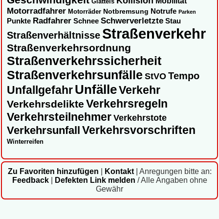
Kollision
Mobilität
Glatteis
Motorradfahrer
Notbremsung
Notrufe
Motorräder
Parken
Radfahrer
Schwerverletzte
Punkte
Schnee
Stau
Straßenverkehr
Straßenverhältnisse
Straßenverkehrsordnung
Straßenverkehrssicherheit
Straßenverkehrsunfälle
Tempo
StVO
Unfälle
Unfallgefahr
Verkehr
Verkehrsregeln
Verkehrsdelikte
Verkehrsteilnehmer
Verkehrstote
Verkehrsvorschriften
Verkehrsunfall
Winterreifen
Zu Favoriten hinzufügen
|
Kontakt
|
Anregungen bitte an:
Feedback
|
Defekten Link melden
/ Alle Angaben ohne
Gewähr