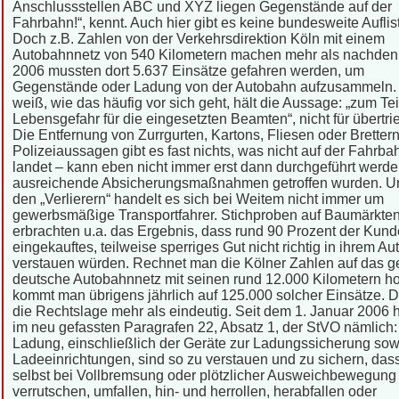
Anschlussstellen ABC und XYZ liegen Gegenstände auf der
Fahrbahn!“, kennt. Auch hier gibt es keine bundesweite Auflis
Doch z.B. Zahlen von der Verkehrsdirektion Köln mit einem
Autobahnnetz von 540 Kilometern machen mehr als nachdenk
2006 mussten dort 5.637 Einsätze gefahren werden, um
Gegenstände oder Ladung von der Autobahn aufzusammeln.
weiß, wie das häufig vor sich geht, hält die Aussage: „zum Tei
Lebensgefahr für die eingesetzten Beamten“, nicht für übertri
Die Entfernung von Zurrgurten, Kartons, Fliesen oder Brettern
Polizeiaussagen gibt es fast nichts, was nicht auf der Fahrba
landet – kann eben nicht immer erst dann durchgeführt werd
ausreichende Absicherungsmaßnahmen getroffen wurden. U
den „Verlierern“ handelt es sich bei Weitem nicht immer um
gewerbsmäßige Transportfahrer. Stichproben auf Baumärkte
erbrachten u.a. das Ergebnis, dass rund 90 Prozent der Kund
eingekauftes, teilweise sperriges Gut nicht richtig in ihrem Au
verstauen würden. Rechnet man die Kölner Zahlen auf das 
deutsche Autobahnnetz mit seinen rund 12.000 Kilometern h
kommt man übrigens jährlich auf 125.000 solcher Einsätze. D
die Rechtslage mehr als eindeutig. Seit dem 1. Januar 2006 h
im neu gefassten Paragrafen 22, Absatz 1, der StVO nämlich:
Ladung, einschließlich der Geräte zur Ladungssicherung sow
Ladeeinrichtungen, sind so zu verstauen und zu sichern, dass
selbst bei Vollbremsung oder plötzlicher Ausweichbewegung 
verrutschen, umfallen, hin- und herrollen, herabfallen oder