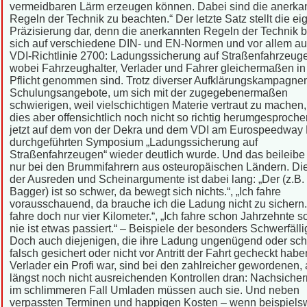
vermeidbaren Lärm erzeugen können. Dabei sind die anerka
Regeln der Technik zu beachten.“ Der letzte Satz stellt die ei
Präzisierung dar, denn die anerkannten Regeln der Technik 
sich auf verschiedene DIN- und EN-Normen und vor allem au
VDI-Richtlinie 2700: Ladungssicherung auf Straßenfahrzeug
wobei Fahrzeughalter, Verlader und Fahrer gleichermaßen in
Pflicht genommen sind. Trotz diverser Aufklärungskampagne
Schulungsangebote, um sich mit der zugegebenermaßen
schwierigen, weil vielschichtigen Materie vertraut zu machen,
dies aber offensichtlich noch nicht so richtig herumgesproche
jetzt auf dem von der Dekra und dem VDI am Eurospeedway 
durchgeführten Symposium „Ladungssicherung auf
Straßenfahrzeugen“ wieder deutlich wurde. Und das beileibe 
nur bei den Brummifahrern aus osteuropäischen Ländern. Die
der Ausreden und Scheinargumente ist dabei lang: „Der (z.B.
Bagger) ist so schwer, da bewegt sich nichts.“, „Ich fahre
vorausschauend, da brauche ich die Ladung nicht zu sichern.“
fahre doch nur vier Kilometer.“, „Ich fahre schon Jahrzehnte s
nie ist etwas passiert.“ – Beispiele der besonders Schwerfälli
Doch auch diejenigen, die ihre Ladung ungenügend oder schl
falsch gesichert oder nicht vor Antritt der Fahrt gecheckt habe
Verlader ein Profi war, sind bei den zahlreicher gewordenen,
längst noch nicht ausreichenden Kontrollen dran: Nachsicher
im schlimmeren Fall Umladen müssen auch sie. Und neben
verpassten Terminen und happigen Kosten – wenn beispiels