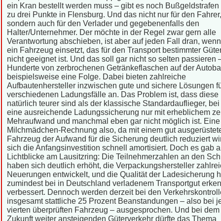
ein Kran bestellt werden muss – gibt es noch Bußgeldstrafen
zu drei Punkte in Flensburg. Und das nicht nur für den Fahrer
sondern auch für den Verlader und gegebenenfalls den
Halter/Unternehmer. Der möchte in der Regel zwar gern alle
Verantwortung abschieben, ist aber auf jeden Fall dran, wenn 
ein Fahrzeug einsetzt, das für den Transport bestimmter Güte
nicht geeignet ist. Und das soll gar nicht so selten passieren 
Hunderte von zerbrochenen Getränkeflaschen auf der Autoba
beispielsweise eine Folge. Dabei bieten zahlreiche
Aufbautenhersteller inzwischen gute und sichere Lösungen fü
verschiedenen Ladungsfälle an. Das Problem ist, dass diese
natürlich teurer sind als der klassische Standardauflieger, be
eine ausreichende Ladungssicherung nur mit erheblichem ze
Mehraufwand und manchmal eben gar nicht möglich ist. Eine
Milchmädchen-Rechnung also, da mit einem gut ausgerüstet
Fahrzeug der Aufwand für die Sicherung deutlich reduziert wi
sich die Anfangsinvestition schnell amortisiert. Doch es gab 
Lichtblicke am Lausitzring: Die Teilnehmerzahlen an den Sc
haben sich deutlich erhöht, die Verpackungshersteller zahlre
Neuerungen entwickelt, und die Qualität der Ladesicherung h
zumindest bei in Deutschland verladenem Transportgut erke
verbessert. Dennoch werden derzeit bei den Verkehrskontrol
insgesamt stattliche 25 Prozent Beanstandungen – also bei 
vierten überprüften Fahrzeug – ausgesprochen. Und bei dem
Zukunft weiter ansteigenden Güterverkehr dürfte das Thema