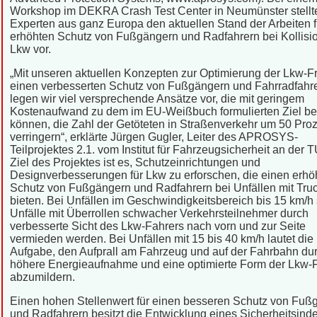
Workshop im DEKRA Crash Test Center in Neumünster stellt
Experten aus ganz Europa den aktuellen Stand der Arbeiten f
erhöhten Schutz von Fußgängern und Radfahrern bei Kollisi
Lkw vor.
„Mit unseren aktuellen Konzepten zur Optimierung der Lkw-Fr
einen verbesserten Schutz von Fußgängern und Fahrradfahr
legen wir viel versprechende Ansätze vor, die mit geringem
Kostenaufwand zu dem im EU-Weißbuch formulierten Ziel be
können, die Zahl der Getöteten in Straßenverkehr um 50 Proz
verringern“, erklärte Jürgen Gugler, Leiter des APROSYS-
Teilprojektes 2.1. vom Institut für Fahrzeugsicherheit an der 
Ziel des Projektes ist es, Schutzeinrichtungen und
Designverbesserungen für Lkw zu erforschen, die einen erhö
Schutz von Fußgängern und Radfahrern bei Unfällen mit Tru
bieten. Bei Unfällen im Geschwindigkeitsbereich bis 15 km/h 
Unfälle mit Überrollen schwacher Verkehrsteilnehmer durch
verbesserte Sicht des Lkw-Fahrers nach vorn und zur Seite
vermieden werden. Bei Unfällen mit 15 bis 40 km/h lautet die
Aufgabe, den Aufprall am Fahrzeug und auf der Fahrbahn du
höhere Energieaufnahme und eine optimierte Form der Lkw-F
abzumildern.
Einen hohen Stellenwert für einen besseren Schutz von Fuß
und Radfahrern besitzt die Entwicklung eines Sicherheitsind