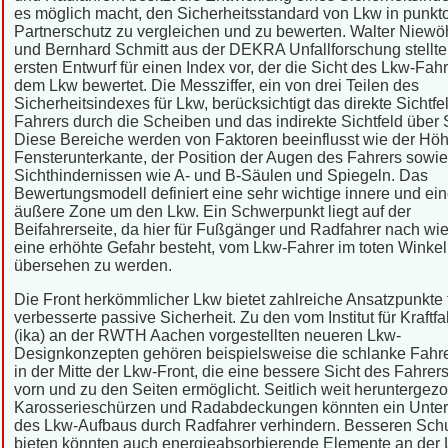
es möglich macht, den Sicherheitsstandard von Lkw in punkt
Partnerschutz zu vergleichen und zu bewerten. Walter Niewö
und Bernhard Schmitt aus der DEKRA Unfallforschung stellte
ersten Entwurf für einen Index vor, der die Sicht des Lkw-Fah
dem Lkw bewertet. Die Messziffer, ein von drei Teilen des
Sicherheitsindexes für Lkw, berücksichtigt das direkte Sichtfe
Fahrers durch die Scheiben und das indirekte Sichtfeld über 
Diese Bereiche werden von Faktoren beeinflusst wie der Höh
Fensterunterkante, der Position der Augen des Fahrers sowi
Sichthindernissen wie A- und B-Säulen und Spiegeln. Das
Bewertungsmodell definiert eine sehr wichtige innere und ei
äußere Zone um den Lkw. Ein Schwerpunkt liegt auf der
Beifahrerseite, da hier für Fußgänger und Radfahrer nach wie
eine erhöhte Gefahr besteht, vom Lkw-Fahrer im toten Winkel
übersehen zu werden.
Die Front herkömmlicher Lkw bietet zahlreiche Ansatzpunkte 
verbesserte passive Sicherheit. Zu den vom Institut für Kraft
(ika) an der RWTH Aachen vorgestellten neueren Lkw-
Designkonzepten gehören beispielsweise die schlanke Fahr
in der Mitte der Lkw-Front, die eine bessere Sicht des Fahrer
vorn und zu den Seiten ermöglicht. Seitlich weit heruntergez
Karosserieschürzen und Radabdeckungen könnten ein Unter
des Lkw-Aufbaus durch Radfahrer verhindern. Besseren Sch
bieten könnten auch energieabsorbierende Elemente an der 