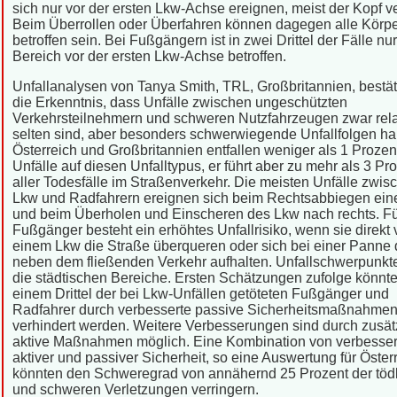
sich nur vor der ersten Lkw-Achse ereignen, meist der Kopf ver
Beim Überrollen oder Überfahren können dagegen alle Körpe
betroffen sein. Bei Fußgängern ist in zwei Drittel der Fälle nur
Bereich vor der ersten Lkw-Achse betroffen.
Unfallanalysen von Tanya Smith, TRL, Großbritannien, bestät
die Erkenntnis, dass Unfälle zwischen ungeschützten
Verkehrsteilnehmern und schweren Nutzfahrzeugen zwar rela
selten sind, aber besonders schwerwiegende Unfallfolgen ha
Österreich und Großbritannien entfallen weniger als 1 Prozent
Unfälle auf diesen Unfalltypus, er führt aber zu mehr als 3 Pr
aller Todesfälle im Straßenverkehr. Die meisten Unfälle zwis
Lkw und Radfahrern ereignen sich beim Rechtsabbiegen ein
und beim Überholen und Einscheren des Lkw nach rechts. F
Fußgänger besteht ein erhöhtes Unfallrisiko, wenn sie direkt 
einem Lkw die Straße überqueren oder sich bei einer Panne d
neben dem fließenden Verkehr aufhalten. Unfallschwerpunkt
die städtischen Bereiche. Ersten Schätzungen zufolge könnte
einem Drittel der bei Lkw-Unfällen getöteten Fußgänger und
Radfahrer durch verbesserte passive Sicherheitsmaßnahme
verhindert werden. Weitere Verbesserungen sind durch zusät
aktive Maßnahmen möglich. Eine Kombination von verbesser
aktiver und passiver Sicherheit, so eine Auswertung für Österr
könnten den Schweregrad von annähernd 25 Prozent der töd
und schweren Verletzungen verringern.