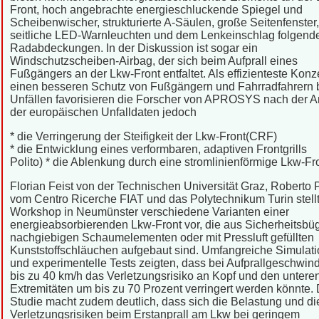
Front, hoch angebrachte energieschluckende Spiegel und
Scheibenwischer, strukturierte A-Säulen, große Seitenfenster,
seitliche LED-Warnleuchten und dem Lenkeinschlag folgend
Radabdeckungen. In der Diskussion ist sogar ein
Windschutzscheiben-Airbag, der sich beim Aufprall eines
Fußgängers an der Lkw-Front entfaltet. Als effizienteste Konz
einen besseren Schutz von Fußgängern und Fahrradfahrern 
Unfällen favorisieren die Forscher von APROSYS nach der A
der europäischen Unfalldaten jedoch
* die Verringerung der Steifigkeit der Lkw-Front(CRF)
* die Entwicklung eines verformbaren, adaptiven Frontgrills
Polito) * die Ablenkung durch eine stromlinienförmige Lkw-Fro
Florian Feist von der Technischen Universität Graz, Roberto 
vom Centro Ricerche FIAT und das Polytechnikum Turin stell
Workshop in Neumünster verschiedene Varianten einer
energieabsorbierenden Lkw-Front vor, die aus Sicherheitsbü
nachgiebigen Schaumelementen oder mit Pressluft gefüllten
Kunststoffschläuchen aufgebaut sind. Umfangreiche Simulat
und experimentelle Tests zeigten, dass bei Aufprallgeschwin
bis zu 40 km/h das Verletzungsrisiko an Kopf und den untere
Extremitäten um bis zu 70 Prozent verringert werden könnte. 
Studie macht zudem deutlich, dass sich die Belastung und di
Verletzungsrisiken beim Erstanprall am Lkw bei geringem