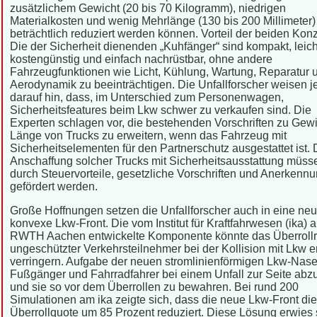
zusätzlichem Gewicht (20 bis 70 Kilogramm), niedrigen
Materialkosten und wenig Mehrlänge (130 bis 200 Millimeter)
beträchtlich reduziert werden können. Vorteil der beiden Kon
Die der Sicherheit dienenden „Kuhfänger“ sind kompakt, leich
kostengünstig und einfach nachrüstbar, ohne andere
Fahrzeugfunktionen wie Licht, Kühlung, Wartung, Reparatur 
Aerodynamik zu beeinträchtigen. Die Unfallforscher weisen 
darauf hin, dass, im Unterschied zum Personenwagen,
Sicherheitsfeatures beim Lkw schwer zu verkaufen sind. Die
Experten schlagen vor, die bestehenden Vorschriften zu Gew
Länge von Trucks zu erweitern, wenn das Fahrzeug mit
Sicherheitselementen für den Partnerschutz ausgestattet ist. 
Anschaffung solcher Trucks mit Sicherheitsausstattung müs
durch Steuervorteile, gesetzliche Vorschriften und Anerkennu
gefördert werden.
Große Hoffnungen setzen die Unfallforscher auch in eine neu
konvexe Lkw-Front. Die vom Institut für Kraftfahrwesen (ika) a
RWTH Aachen entwickelte Komponente könnte das Überrollri
ungeschützter Verkehrsteilnehmer bei der Kollision mit Lkw e
verringern. Aufgabe der neuen stromlinienförmigen Lkw-Nase 
Fußgänger und Fahrradfahrer bei einem Unfall zur Seite abz
und sie so vor dem Überrollen zu bewahren. Bei rund 200
Simulationen am ika zeigte sich, dass die neue Lkw-Front die
Überrollquote um 85 Prozent reduziert. Diese Lösung erwies 