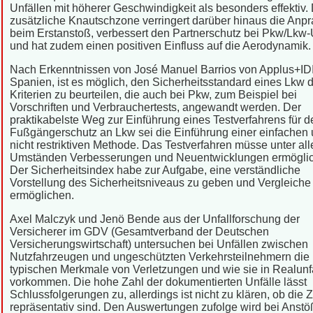
Unfällen mit höherer Geschwindigkeit als besonders effektiv.
zusätzliche Knautschzone verringert darüber hinaus die Anpra
beim Erstanstoß, verbessert den Partnerschutz bei Pkw/Lkw-
und hat zudem einen positiven Einfluss auf die Aerodynamik.
Nach Erkenntnissen von José Manuel Barrios von Applus+ID
Spanien, ist es möglich, den Sicherheitsstandard eines Lkw 
Kriterien zu beurteilen, die auch bei Pkw, zum Beispiel bei
Vorschriften und Verbrauchertests, angewandt werden. Der
praktikabelste Weg zur Einführung eines Testverfahrens für d
Fußgängerschutz an Lkw sei die Einführung einer einfachen
nicht restriktiven Methode. Das Testverfahren müsse unter all
Umständen Verbesserungen und Neuentwicklungen ermögli
Der Sicherheitsindex habe zur Aufgabe, eine verständliche
Vorstellung des Sicherheitsniveaus zu geben und Vergleiche
ermöglichen.
Axel Malczyk und Jenö Bende aus der Unfallforschung der
Versicherer im GDV (Gesamtverband der Deutschen
Versicherungswirtschaft) untersuchen bei Unfällen zwischen
Nutzfahrzeugen und ungeschützten Verkehrsteilnehmern die
typischen Merkmale von Verletzungen und wie sie in Realunf
vorkommen. Die hohe Zahl der dokumentierten Unfälle lässt
Schlussfolgerungen zu, allerdings ist nicht zu klären, ob die 
repräsentativ sind. Den Auswertungen zufolge wird bei Anstö