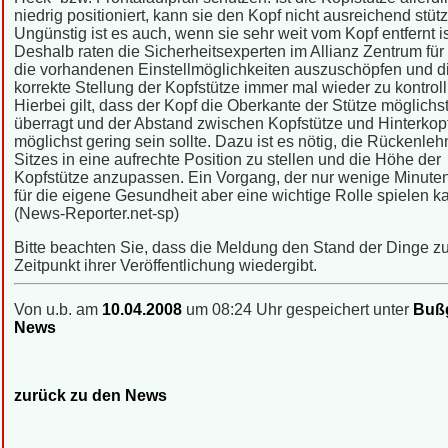
niedrig positioniert, kann sie den Kopf nicht ausreichend stüt
Ungünstig ist es auch, wenn sie sehr weit vom Kopf entfernt is
Deshalb raten die Sicherheitsexperten im Allianz Zentrum für
die vorhandenen Einstellmöglichkeiten auszuschöpfen und d
korrekte Stellung der Kopfstütze immer mal wieder zu kontroll
Hierbei gilt, dass der Kopf die Oberkante der Stütze möglichst
überragt und der Abstand zwischen Kopfstütze und Hinterkop
möglichst gering sein sollte. Dazu ist es nötig, die Rückenle
Sitzes in eine aufrechte Position zu stellen und die Höhe der
Kopfstütze anzupassen. Ein Vorgang, der nur wenige Minuten
für die eigene Gesundheit aber eine wichtige Rolle spielen 
(News-Reporter.net-sp)
Bitte beachten Sie, dass die Meldung den Stand der Dinge 
Zeitpunkt ihrer Veröffentlichung wiedergibt.
Von u.b. am
10.04.2008
um 08:24 Uhr gespeichert unter
Bußg
News
zurück zu den News