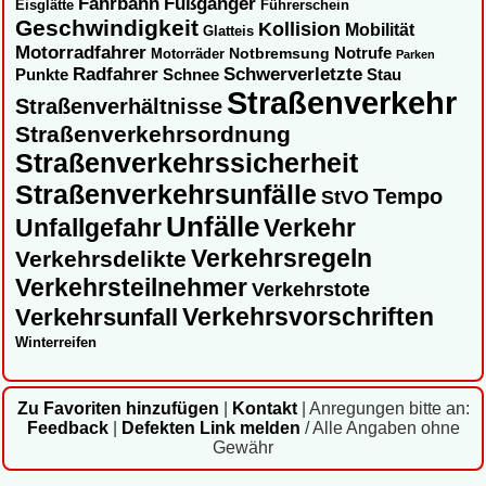
Fahrbahn
Fußgänger
Eisglätte
Führerschein
Geschwindigkeit
Kollision
Mobilität
Glatteis
Motorradfahrer
Notbremsung
Notrufe
Motorräder
Parken
Radfahrer
Schwerverletzte
Punkte
Schnee
Stau
Straßenverkehr
Straßenverhältnisse
Straßenverkehrsordnung
Straßenverkehrssicherheit
Straßenverkehrsunfälle
Tempo
StVO
Unfälle
Unfallgefahr
Verkehr
Verkehrsregeln
Verkehrsdelikte
Verkehrsteilnehmer
Verkehrstote
Verkehrsvorschriften
Verkehrsunfall
Winterreifen
Zu Favoriten hinzufügen
|
Kontakt
|
Anregungen bitte an:
Feedback
|
Defekten Link melden
/ Alle Angaben ohne
Gewähr