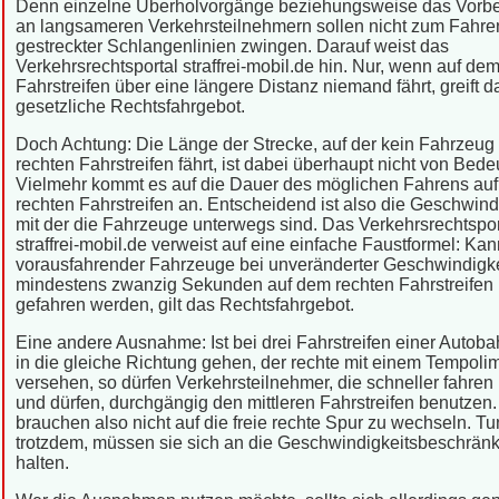
Denn einzelne Überholvorgänge beziehungsweise das Vorbe
an langsameren Verkehrsteilnehmern sollen nicht zum Fahre
gestreckter Schlangenlinien zwingen. Darauf weist das
Verkehrsrechtsportal straffrei-mobil.de hin. Nur, wenn auf de
Fahrstreifen über eine längere Distanz niemand fährt, greift d
gesetzliche Rechtsfahrgebot.
Doch Achtung: Die Länge der Strecke, auf der kein Fahrzeug
rechten Fahrstreifen fährt, ist dabei überhaupt nicht von Bede
Vielmehr kommt es auf die Dauer des möglichen Fahrens au
rechten Fahrstreifen an. Entscheidend ist also die Geschwindi
mit der die Fahrzeuge unterwegs sind. Das Verkehrsrechtspor
straffrei-mobil.de verweist auf eine einfache Faustformel: Kann
vorausfahrender Fahrzeuge bei unveränderter Geschwindigkei
mindestens zwanzig Sekunden auf dem rechten Fahrstreifen
gefahren werden, gilt das Rechtsfahrgebot.
Eine andere Ausnahme: Ist bei drei Fahrstreifen einer Autoba
in die gleiche Richtung gehen, der rechte mit einem Tempolim
versehen, so dürfen Verkehrsteilnehmer, die schneller fahre
und dürfen, durchgängig den mittleren Fahrstreifen benutzen.
brauchen also nicht auf die freie rechte Spur zu wechseln. Tu
trotzdem, müssen sie sich an die Geschwindigkeitsbeschrän
halten.