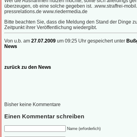
Wer die Ausnahmen nutzen möchte, sollte sich allerdings ge
überzeugen, ob eine solche gegeben ist. .www.straffrei-mobil
pressrelations.de www.riedermedia.de
Bitte beachten Sie, dass die Meldung den Stand der Dinge 
Zeitpunkt ihrer Veröffentlichung wiedergibt.
Von u.b. am
27.07.2009
um 09:25 Uhr gespeichert unter
Bußg
News
zurück zu den News
Bisher keine Kommentare
Einen Kommentar schreiben
Name (erforderlich)