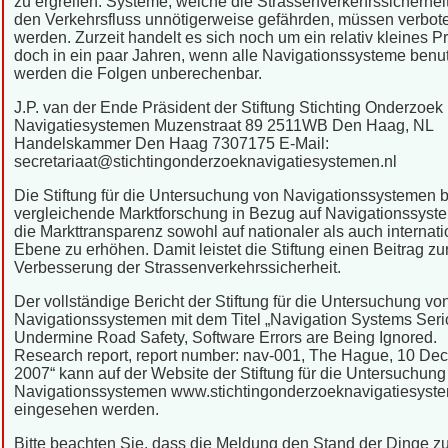
zu ergreifen. Systeme, welche die Strassenverkehrssicherhei
den Verkehrsfluss unnötigerweise gefährden, müssen verbot
werden. Zurzeit handelt es sich noch um ein relativ kleines P
doch in ein paar Jahren, wenn alle Navigationssysteme benu
werden die Folgen unberechenbar.
J.P. van der Ende Präsident der Stiftung Stichting Onderzoek
Navigatiesystemen Muzenstraat 89 2511WB Den Haag, NL
Handelskammer Den Haag 7307175 E-Mail:
secretariaat@stichtingonderzoeknavigatiesystemen.nl
Die Stiftung für die Untersuchung von Navigationssystemen b
vergleichende Marktforschung in Bezug auf Navigationssyst
die Markttransparenz sowohl auf nationaler als auch internati
Ebene zu erhöhen. Damit leistet die Stiftung einen Beitrag zu
Verbesserung der Strassenverkehrssicherheit.
Der vollständige Bericht der Stiftung für die Untersuchung vo
Navigationssystemen mit dem Titel „Navigation Systems Seri
Undermine Road Safety, Software Errors are Being Ignored.
Research report, report number: nav-001, The Hague, 10 De
2007“ kann auf der Website der Stiftung für die Untersuchung
Navigationssystemen www.stichtingonderzoeknavigatiesyste
eingesehen werden.
Bitte beachten Sie, dass die Meldung den Stand der Dinge 