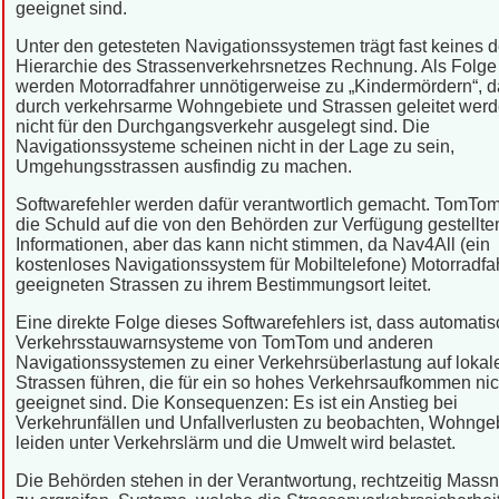
geeignet sind.
Unter den getesteten Navigationssystemen trägt fast keines d
Hierarchie des Strassenverkehrsnetzes Rechnung. Als Folg
werden Motorradfahrer unnötigerweise zu „Kindermördern“, d
durch verkehrsarme Wohngebiete und Strassen geleitet werd
nicht für den Durchgangsverkehr ausgelegt sind. Die
Navigationssysteme scheinen nicht in der Lage zu sein,
Umgehungsstrassen ausfindig zu machen.
Softwarefehler werden dafür verantwortlich gemacht. TomTom
die Schuld auf die von den Behörden zur Verfügung gestellte
Informationen, aber das kann nicht stimmen, da Nav4All (ein
kostenloses Navigationssystem für Mobiltelefone) Motorradfa
geeigneten Strassen zu ihrem Bestimmungsort leitet.
Eine direkte Folge dieses Softwarefehlers ist, dass automati
Verkehrsstauwarnsysteme von TomTom und anderen
Navigationssystemen zu einer Verkehrsüberlastung auf lokal
Strassen führen, die für ein so hohes Verkehrsaufkommen nic
geeignet sind. Die Konsequenzen: Es ist ein Anstieg bei
Verkehrunfällen und Unfallverlusten zu beobachten, Wohnge
leiden unter Verkehrslärm und die Umwelt wird belastet.
Die Behörden stehen in der Verantwortung, rechtzeitig Mas