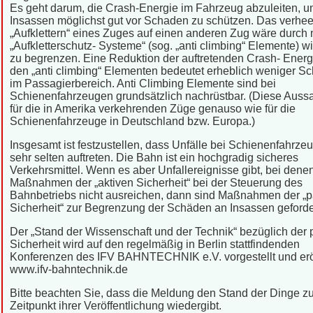
Es geht darum, die Crash-Energie im Fahrzeug abzuleiten, u
Insassen möglichst gut vor Schaden zu schützen. Das verhe
„Aufklettern“ eines Zuges auf einen anderen Zug wäre durch
„Aufkletterschutz- Systeme“ (sog. „anti climbing“ Elemente) 
zu begrenzen. Eine Reduktion der auftretenden Crash- Energ
den „anti climbing“ Elementen bedeutet erheblich weniger S
im Passagierbereich. Anti Climbing Elemente sind bei
Schienenfahrzeugen grundsätzlich nachrüstbar. (Diese Aussa
für die in Amerika verkehrenden Züge genauso wie für die
Schienenfahrzeuge in Deutschland bzw. Europa.)
Insgesamt ist festzustellen, dass Unfälle bei Schienenfahrze
sehr selten auftreten. Die Bahn ist ein hochgradig sicheres
Verkehrsmittel. Wenn es aber Unfallereignisse gibt, bei dene
Maßnahmen der „aktiven Sicherheit“ bei der Steuerung des
Bahnbetriebs nicht ausreichen, dann sind Maßnahmen der „
Sicherheit“ zur Begrenzung der Schäden an Insassen geforde
Der „Stand der Wissenschaft und der Technik“ bezüglich der
Sicherheit wird auf den regelmäßig in Berlin stattfindenden
Konferenzen des IFV BAHNTECHNIK e.V. vorgestellt und erör
www.ifv-bahntechnik.de
Bitte beachten Sie, dass die Meldung den Stand der Dinge 
Zeitpunkt ihrer Veröffentlichung wiedergibt.