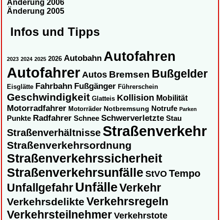
Änderung 2006
Änderung 2005
Infos und Tipps
Autofahren
Autobahn
2026
2023
2024
2025
Autofahrer
Bußgelder
Autos
Bremsen
Fahrbahn
Fußgänger
Eisglätte
Führerschein
Geschwindigkeit
Kollision
Mobilität
Glatteis
Motorradfahrer
Notbremsung
Notrufe
Motorräder
Parken
Radfahrer
Schwerverletzte
Punkte
Schnee
Stau
Straßenverkehr
Straßenverhältnisse
Straßenverkehrsordnung
Straßenverkehrssicherheit
Straßenverkehrsunfälle
Tempo
StVO
Unfälle
Unfallgefahr
Verkehr
Verkehrsregeln
Verkehrsdelikte
Verkehrsteilnehmer
Verkehrstote