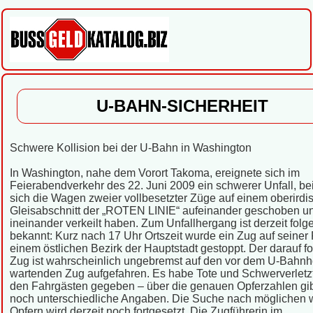
U-BAHN-SICHERHEIT
Schwere Kollision bei der U-Bahn in Washington
In Washington, nahe dem Vorort Takoma, ereignete sich im
Feierabendverkehr des 22. Juni 2009 ein schwerer Unfall, b
sich die Wagen zweier vollbesetzter Züge auf einem oberirdi
Gleisabschnitt der „ROTEN LINIE“ aufeinander geschoben u
ineinander verkeilt haben. Zum Unfallhergang ist derzeit fol
bekannt: Kurz nach 17 Uhr Ortszeit wurde ein Zug auf seiner 
einem östlichen Bezirk der Hauptstadt gestoppt. Der darauf f
Zug ist wahrscheinlich ungebremst auf den vor dem U-Bahnh
wartenden Zug aufgefahren. Es habe Tote und Schwerverletzt
den Fahrgästen gegeben – über die genauen Opferzahlen gib
noch unterschiedliche Angaben. Die Suche nach möglichen 
Opfern wird derzeit noch fortgesetzt. Die Zugführerin im