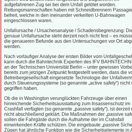
aufgefahrenen Zug sei bei dem Unfall getötet worden.
Rettungsmannschaften haben mit Schneidbrennern Passagi
befreit, welche in den ineinander verkeilten U-Bahnwagen
eingeschlossen waren.
Unfallursache / Ursachenanalyse / Schadensbegrenzung: Di
genaue Unfallursache steht derzeit noch nicht fest – es müs
die genaueren Befunde aus den Untersuchungen vor Ort abg
werden.
Nach vorläufiger Analyse der ersten Bilder vom Unfallgesch
kann durch die Bahntechnik Experten des IFV BAHNTECHNI
an der Technischen Universität Berlin – unter gewissen Vorb
bereits zum jetzigen Zeitpunkt festgestellt werden, dass die v
Betreibergesellschaft eingesetzte Technologie der Unfallver
durch Steuerungssysteme (so genannte „active safety“) nicht
gegriffen haben.
Ob die in Washington verunglückten Fahrzeuge über einen
hinreichende Sicherheitsausstattung zum Insassenschutz im
Crashfall verfügten (so genannte „passive safety“), ist derzeit
nicht abschließend geklärt. Die Maßnahmen der „passive safe
sollen die Fahrgäste durch die Aufnahme der im Crahsfall
einwirkenden Kräfte schützen. Die eingebaute „passive Sicher
Zügen hat ähnliche Funktion wie die Sicherheitselemente in 