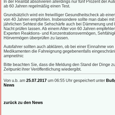
In der Realität absolvieren allerdings nur fünf Prozent der Aut
ab 60 Jahren regelmäßig einen Test.
Grundsätzlich wird ein freiwilliger Gesundheitscheck ab eine
von 40 Jahren empfohlen. Insbesondere sollte man dabei mi
jährlichen Sehtest die Sehschärfe auch bei Dämmerung und 
Nacht prüfen lassen. Ab einem Alter von 60 Jahren empfehle
Experten Reaktions- und Konzentrationsvermögen, Sehfähigk
Hörvermögen überprüfen zu lassen.
Autofahrer sollten auch abklären, ob bei einer Einnahme von
Medikamenten die Fahreignung gegebenenfalls eingeschränk
ampnet/nic
Bitte beachten Sie, dass die Meldung den Stand der Dinge 
Zeitpunkt ihrer Veröffentlichung wiedergibt.
Von u.b. am
25.07.2017
um 06:55 Uhr gespeichert unter
Bußg
News
zurück zu den News