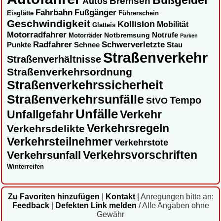
Bußgelder
Autos
Bremsen
Fahrbahn
Fußgänger
Eisglätte
Führerschein
Geschwindigkeit
Kollision
Mobilität
Glatteis
Motorradfahrer
Notbremsung
Notrufe
Motorräder
Parken
Radfahrer
Schwerverletzte
Punkte
Schnee
Stau
Straßenverkehr
Straßenverhältnisse
Straßenverkehrsordnung
Straßenverkehrssicherheit
Straßenverkehrsunfälle
Tempo
StVO
Unfälle
Unfallgefahr
Verkehr
Verkehrsregeln
Verkehrsdelikte
Verkehrsteilnehmer
Verkehrstote
Verkehrsvorschriften
Verkehrsunfall
Winterreifen
Zu Favoriten hinzufügen
|
Kontakt
|
Anregungen bitte an:
Feedback
|
Defekten Link melden
/ Alle Angaben ohne
Gewähr