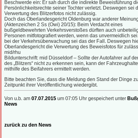
Beschwerde ein: Er sah durch die indirekte Beweisführung di
Persönlichkeitsrechte seiner Tochter verletzt. Deswegen sei d
Verwertung des Blitzerfotos nicht zulässig.
Doch das Oberlandesgericht Oldenburg war anderer Meinun
(Aktenzeichen 2 Ss (Owi) 20/15): Beim Verdacht eines
bußgeldbewehrten Verkehrsverstoßes dürften auch unbeteili
Personen mitfotografiert werden, wenn das unvermeidlich sei
bei der Verkehrsüberwachung sei das der Fall. Deswegen hie
Oberlandesgericht die Verwertung des Beweisfotos für zuläss
mid/rhu
Bildunterschrift: mid Düsseldorf – Sollte der Autofahrer auf d
des „Blitzers“ nicht zu erkennen sein, kann der Fahrzeughalt
mithilfe des Beifahrers ermittelt werden.
Bitte beachten Sie, dass die Meldung den Stand der Dinge 
Zeitpunkt ihrer Veröffentlichung wiedergibt.
Von u.b. am
07.07.2015
um 07:05 Uhr gespeichert unter
Bußg
News
zurück zu den News