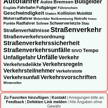
Autofahrer
Bußgelder
Autos
Bremsen
Fahrbahn
Fußgänger
Eisglätte
Führerschein
Geschwindigkeit
Kollision
Mobilität
Glatteis
Motorradfahrer
Notbremsung
Notrufe
Motorräder
Parken
Radfahrer
Schwerverletzte
Punkte
Schnee
Stau
Straßenverkehr
Straßenverhältnisse
Straßenverkehrsordnung
Straßenverkehrssicherheit
Straßenverkehrsunfälle
Tempo
StVO
Unfälle
Unfallgefahr
Verkehr
Verkehrsregeln
Verkehrsdelikte
Verkehrsteilnehmer
Verkehrstote
Verkehrsvorschriften
Verkehrsunfall
Winterreifen
Zu Favoriten hinzufügen
|
Kontakt
|
Anregungen bitte an:
Feedback
|
Defekten Link melden
/ Alle Angaben ohne
Gewähr