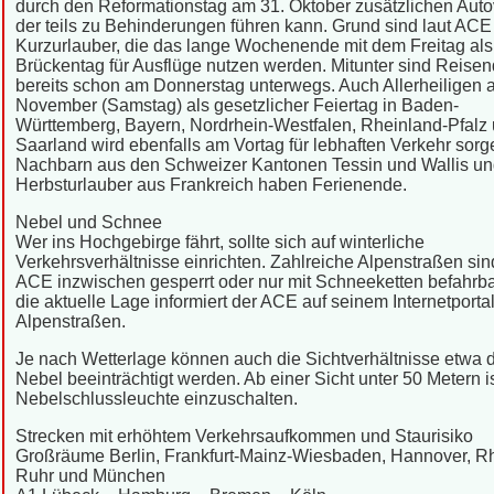
durch den Reformationstag am 31. Oktober zusätzlichen Auto
der teils zu Behinderungen führen kann. Grund sind laut ACE
Kurzurlauber, die das lange Wochenende mit dem Freitag als
Brückentag für Ausflüge nutzen werden. Mitunter sind Reise
bereits schon am Donnerstag unterwegs. Auch Allerheiligen 
November (Samstag) als gesetzlicher Feiertag in Baden-
Württemberg, Bayern, Nordrhein-Westfalen, Rheinland-Pfalz
Saarland wird ebenfalls am Vortag für lebhaften Verkehr sorg
Nachbarn aus den Schweizer Kantonen Tessin und Wallis u
Herbsturlauber aus Frankreich haben Ferienende.
Nebel und Schnee
Wer ins Hochgebirge fährt, sollte sich auf winterliche
Verkehrsverhältnisse einrichten. Zahlreiche Alpenstraßen sin
ACE inzwischen gesperrt oder nur mit Schneeketten befahrba
die aktuelle Lage informiert der ACE auf seinem Internetportal
Alpenstraßen.
Je nach Wetterlage können auch die Sichtverhältnisse etwa 
Nebel beeinträchtigt werden. Ab einer Sicht unter 50 Metern is
Nebelschlussleuchte einzuschalten.
Strecken mit erhöhtem Verkehrsaufkommen und Staurisiko
Großräume Berlin, Frankfurt-Mainz-Wiesbaden, Hannover, R
Ruhr und München