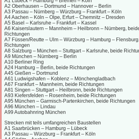
A1 Lübeck – Hamburg – Bremen – Köln
A2 Oberhausen – Dortmund – Hannover – Berlin
A3 Passau – Nürnberg – Würzburg – Frankfurt – Köln
A4 Aachen – Köln – Olpe, Erfurt – Chemnitz – Dresden
A5 Basel – Karlsruhe – Frankfurt – Kassel
A6 Kaiserslautern – Mannheim – Heilbronn – Nürnberg, beid
Richtungen
A7 Füssen/Reutte – Ulm – Würzburg – Hamburg – Flensburg,
Richtungen
A8 Salzburg – München – Stuttgart – Karlsruhe, beide Richt
A9 München – Nürnberg – Berlin
A10 Berliner Ring
A24 Hamburg – Berlin, beide Richtungen
A45 Gießen – Dortmund
A61 Ludwigshafen – Koblenz – Mönchengladbach
A67 Frankfurt – Mannheim, beide Richtungen
A81 Singen – Stuttgart – Heilbronn, beide Richtungen
A93 Kiefersfelden – Rosenheim, beide Richtungen
A95 München – Garmisch-Partenkirchen, beide Richtungen
A96 München – Lindau
A99 Autobahnring München
Strecken mit teils umfangreichen Baustellen
A1 Saarbrücken – Hamburg – Lübeck
A3 Passau – Würzburg – Frankfurt – Köln