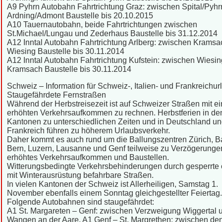
A9 Pyhrn Autobahn Fahrtrichtung Graz: zwischen Spital/Pyhr
Ardning/Admont Baustelle bis 20.10.2015
A10 Tauernautobahn, beide Fahrtrichtungen zwischen
St.Michael/Lungau und Zederhaus Baustelle bis 31.12.2014
A12 Inntal Autobahn Fahrtrichtung Arlberg: zwischen Krams
Wiesing Baustelle bis 30.11.2014
A12 Inntal Autobahn Fahrtrichtung Kufstein: zwischen Wiesi
Kramsach Baustelle bis 30.11.2014
Schweiz – Information für Schweiz-, Italien- und Frankreichur
Staugefährdete Fernstraßen
Während der Herbstreisezeit ist auf Schweizer Straßen mit e
erhöhten Verkehrsaufkommen zu rechnen. Herbstferien in de
Kantonen zu unterschiedlichen Zeiten und in Deutschland u
Frankreich führen zu höherem Urlaubsverkehr.
Daher kommt es auch rund um die Ballungszentren Zürich, B
Bern, Luzern, Lausanne und Genf teilweise zu Verzögerunge
erhöhtes Verkehrsaufkommen und Baustellen.
Witterungsbedingte Verkehrsbehinderungen durch gesperrte 
mit Winterausrüstung befahrbare Straßen.
In vielen Kantonen der Schweiz ist Allerheiligen, Samstag 1.
November ebenfalls einem Sonntag gleichgestellter Feiertag.
Folgende Autobahnen sind staugefährdet:
A1 St. Margareten – Genf: zwischen Verzweigung Wiggertal 
Wangen an der Aare, A1 Genf – St. Margrethen: zwischen de