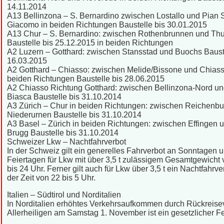
14.11.2014
A13 Bellinzona – S. Bernardino zwischen Lostallo und Pian 
Giacomo in beiden Richtungen Baustelle bis 30.01.2015
A13 Chur – S. Bernardino: zwischen Rothenbrunnen und Th
Baustelle bis 25.12.2015 in beiden Richtungen
A2 Luzern – Gotthard: zwischen Stansstad und Buochs Bauste
16.03.2015
A2 Gotthard – Chiasso: zwischen Melide/Bissone und Chiass
beiden Richtungen Baustelle bis 28.06.2015
A2 Chiasso Richtung Gotthard: zwischen Bellinzona-Nord u
Biasca Baustelle bis 31.10.2014
A3 Zürich – Chur in beiden Richtungen: zwischen Reichenbu
Niederurnen Baustelle bis 31.10.2014
A3 Basel – Zürich in beiden Richtungen: zwischen Effingen 
Brugg Baustelle bis 31.10.2014
Schweizer Lkw – Nachtfahrverbot
In der Schweiz gilt ein generelles Fahrverbot an Sonntagen 
Feiertagen für Lkw mit über 3,5 t zulässigem Gesamtgewicht 
bis 24 Uhr. Ferner gilt auch für Lkw über 3,5 t ein Nachtfahrve
der Zeit von 22 bis 5 Uhr.
Italien – Südtirol und Norditalien
In Norditalien erhöhtes Verkehrsaufkommen durch Rückreise
Allerheiligen am Samstag 1. November ist ein gesetzlicher Fe