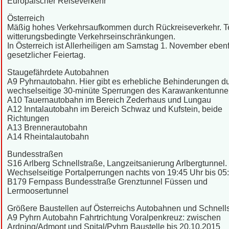
Europäischer Reiseverkehr
Österreich
Mäßig hohes Verkehrsaufkommen durch Rückreiseverkehr. T
witterungsbedingte Verkehrseinschränkungen.
In Österreich ist Allerheiligen am Samstag 1. November ebenf
gesetzlicher Feiertag.
Staugefährdete Autobahnen
A9 Pyhrnautobahn. Hier gibt es erhebliche Behinderungen d
wechselseitige 30-minüte Sperrungen des Karawankentunnel
A10 Tauernautobahn im Bereich Zederhaus und Lungau
A12 Inntalautobahn im Bereich Schwaz und Kufstein, beide
Richtungen
A13 Brennerautobahn
A14 Rheintalautobahn
Bundesstraßen
S16 Arlberg Schnellstraße, Langzeitsanierung Arlbergtunnel.
Wechselseitige Portalperrungen nachts von 19:45 Uhr bis 05:
B179 Fernpass Bundesstraße Grenztunnel Füssen und
Lermoosertunnel
Größere Baustellen auf Österreichs Autobahnen und Schnell
A9 Pyhrn Autobahn Fahrtrichtung Voralpenkreuz: zwischen
Ardning/Admont und Spital/Pyhrn Baustelle bis 20.10.2015