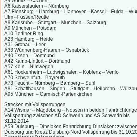
A4 Görlitz – Aachen
A6 Kaiserslautern – Nürnberg
A7 Flensburg – Hamburg – Hannover – Kassel – Fulda – Wü
Ulm –Füssen/Reutte
A8 Karlsruhe – Stuttgart – München – Salzburg
A9 München – Potsdam
A10 Berliner Ring
A23 Hamburg – Heide
A31 Gronau – Leer
A33 Wünnenberg-Haaren – Osnabrück
A40 Essen – Dortmund
A42 Kamp-Lintfort – Dortmund
A57 Köln – Nimwegen
A61 Hockenheim – Ludwigshafen – Koblenz – Venlo
A70 Schweinfurt – Bayreuth
A73 Feucht – Nürnberg – Bamberg – Suhl
A81 Schaffhausen – Singen – Stuttgart – Heilbronn – Würzbu
A95 München – Garmisch-Partenkirchen
Strecken mit Vollsperrungen
A14 Wismar – Magdeburg – Nossen in beiden Fahrtrichtung
Vollsperrung zwischen AD Schwerin und AS Schwerin bis
31.12.2014
A59 Duisburg – Dinslaken Fahrtrichtung Dinslaken: zwische
Duisburg und Kreuz Duisburg-Nord Vollsperrung bis 31.10.2