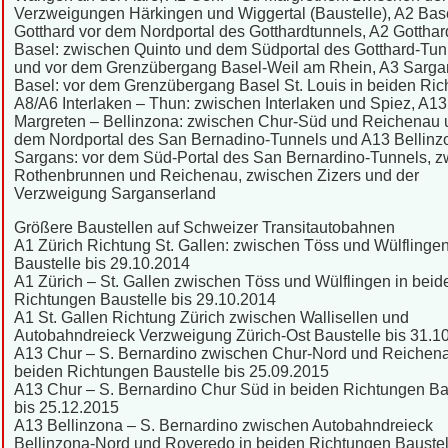
Verzweigungen Härkingen und Wiggertal (Baustelle), A2 Bas
Gotthard vor dem Nordportal des Gotthardtunnels, A2 Gotthar
Basel: zwischen Quinto und dem Südportal des Gotthard-Tun
und vor dem Grenzübergang Basel-Weil am Rhein, A3 Sarga
Basel: vor dem Grenzübergang Basel St. Louis in beiden Ric
A8/A6 Interlaken – Thun: zwischen Interlaken und Spiez, A13
Margreten – Bellinzona: zwischen Chur-Süd und Reichenau 
dem Nordportal des San Bernadino-Tunnels und A13 Bellinz
Sargans: vor dem Süd-Portal des San Bernardino-Tunnels, 
Rothenbrunnen und Reichenau, zwischen Zizers und der
Verzweigung Sarganserland
Größere Baustellen auf Schweizer Transitautobahnen
A1 Zürich Richtung St. Gallen: zwischen Töss und Wülflinge
Baustelle bis 29.10.2014
A1 Zürich – St. Gallen zwischen Töss und Wülflingen in beid
Richtungen Baustelle bis 29.10.2014
A1 St. Gallen Richtung Zürich zwischen Wallisellen und
Autobahndreieck Verzweigung Zürich-Ost Baustelle bis 31.1
A13 Chur – S. Bernardino zwischen Chur-Nord und Reichena
beiden Richtungen Baustelle bis 25.09.2015
A13 Chur – S. Bernardino Chur Süd in beiden Richtungen Ba
bis 25.12.2015
A13 Bellinzona – S. Bernardino zwischen Autobahndreieck
Bellinzona-Nord und Roveredo in beiden Richtungen Baustel