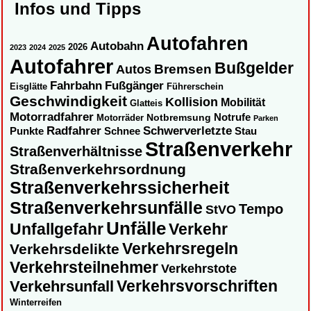
Infos und Tipps
Autofahren
Autobahn
2026
2023
2024
2025
Autofahrer
Bußgelder
Autos
Bremsen
Fahrbahn
Fußgänger
Eisglätte
Führerschein
Geschwindigkeit
Kollision
Mobilität
Glatteis
Motorradfahrer
Notbremsung
Notrufe
Motorräder
Parken
Radfahrer
Schwerverletzte
Punkte
Schnee
Stau
Straßenverkehr
Straßenverhältnisse
Straßenverkehrsordnung
Straßenverkehrssicherheit
Straßenverkehrsunfälle
Tempo
StVO
Unfälle
Unfallgefahr
Verkehr
Verkehrsregeln
Verkehrsdelikte
Verkehrsteilnehmer
Verkehrstote
Verkehrsvorschriften
Verkehrsunfall
Winterreifen