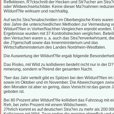
Reflektoren, R?ckschnitt der Hecken und Str?ucher am Stra
oder Wildwechselschilder. Keine dieser Ma?nahmen reduzier
Wildunf?lle wirksam und nachhaltig.
Auf sechs Stra?enabschnitten im Oberbergische Kreis waren 
drei Jahre die unterschiedlichen Methoden zur Vermeidung v
Wildunf?llen in Vorher/Nachher-Vergleichen erprobt worden. 
Ergebnisse wurden mit 37 Kontrollstrecken verglichen. Beteil
den Versuchen waren u. a. auch das Stra?enverkehrsamt, die 
die J?gerschaft sowie das Innenministerium und das
Wirtschaftsministerium des Landes Nordrhein-Westfalen.
Die Auswertung der Wildunf?lle ergab folgende Besonderheit
Das Risiko, mit Wild zu kollidieren besteht nicht nur in der D?
mmerung, sondern w?hrend der gesamten Nacht.
?ber das Jahr verteilt gibt es Spitzen bei den Wildunf?llen im
sowie im Oktober und im November. Die Abweichungen zwi
den Monaten ist aber so gering, dass Vorsicht ist das ganze 
geboten ist.
Bei 80 Prozent aller Wildunf?lle kollidiert das Fahrzeug mit 
Reh, bei zehn Prozent mit einem Wildschwein.
J?hrlich kommt es auf deutschen Stra?en zu mehr als 200 00
Kollisionen mit Wild. Zwar enden die meisten glimpflich und e