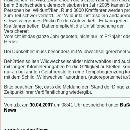
beim Blechschaden, dennoch starben im Jahr 2005 kamen 1
Personen bei Wildunf?llen. Rund 3000 Kraftfahrer werden pr
zum Teil schwer verletzt. Der Wildunfall ist also ein andauer
schwerwiegendes Risiko f?r den Autoverkehr. Er kann jeden
Kraftfahrer treffen. Daher empfiehlt die Unfallforschung der
Versicherer:
Vorsicht ist das ganze Jahr geboten, nicht nur im Fr?hjahr od
Herbst.
Bei Dunkelheit muss besonders mit Wildwechsel gerechnet 
Beh?rden sollten Wildwechselschilder nicht wahllos und auch
mit langen Kilometerangaben f?r die G?ltigkeit aufstellen, so
nur an bekannten Gefahrenstellen eine Tempobegrenzung ko
mit dem Schild „Wildwechsel“ anordnen. (autoreporter.net ar
Bitte beachten Sie, dass die Meldung den Stand der Dinge 
Zeitpunkt ihrer Veröffentlichung wiedergibt.
Von u.b. am
30.04.2007
um 08:41 Uhr gespeichert unter
Bußg
News
zurück zu den News