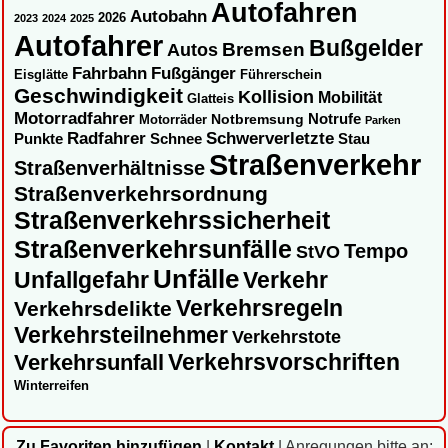
Autofahren
Autobahn
2026
2023
2024
2025
Autofahrer
Bußgelder
Autos
Bremsen
Fahrbahn
Fußgänger
Eisglätte
Führerschein
Geschwindigkeit
Kollision
Mobilität
Glatteis
Motorradfahrer
Notbremsung
Notrufe
Motorräder
Parken
Radfahrer
Schwerverletzte
Punkte
Schnee
Stau
Straßenverkehr
Straßenverhältnisse
Straßenverkehrsordnung
Straßenverkehrssicherheit
Straßenverkehrsunfälle
Tempo
StVO
Unfälle
Unfallgefahr
Verkehr
Verkehrsregeln
Verkehrsdelikte
Verkehrsteilnehmer
Verkehrstote
Verkehrsvorschriften
Verkehrsunfall
Winterreifen
Zu Favoriten hinzufügen
|
Kontakt
|
Anregungen bitte an: