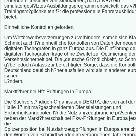
f?hrenden Hersteller von Simulatoren, hat DEKRA ein
simulatorgest?tztes Ausbildungsprogramm entwickelt, das v?l
Trainingsm?glichkeiten f?r die professionelle Fahrerausbildu
bietet.
Einheitliche Kontrollen gefordert
Um Wettbewerbsverzerrungen zu verhindern, sprach sich Kl
Schmidt auch f?r einheitliche Kontrollen von Daten der neue
digitalen Tachografen in ganz Europa aus. Die Einf?hrung de
digitalen Tachografen trage ohne Zweifel zur Optimierung der
Verkehrssicherheit bei. Die „deutsche Gr?ndlichkeit“, so Schm
g?be jedoch Anlass zur berechtigten Sorge, dass die Kontroll
Deutschland deutlich h?her ausfallen wird als in anderen eu
ischen
L?ndern.
Marktf?hrer bei Nfz-Pr?fungen in Europa
Die Sachverst?ndigen-Organisation DEKRA, die sich auf der 
Halle 17 mit ma?geschneiderten Dienstleistungen und
Sicherheitsangeboten f?r die Nutzfahrzeugbranche pr?sentiert
neben der Markf?hrerschaft bei Pkw-Pr?fungen in Europa jet
die
Spitzenposition bei Nutzfahrzeugpr?fungen in Europa erreich
den Worten von Schmidt wurden im vergangenen Jahr europ