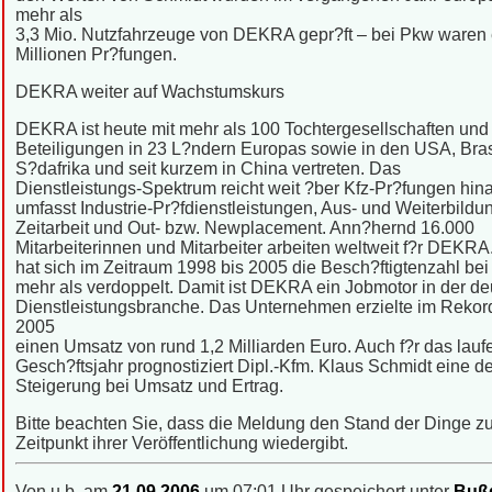
mehr als
3,3 Mio. Nutzfahrzeuge von DEKRA gepr?ft – bei Pkw waren 
Millionen Pr?fungen.
DEKRA weiter auf Wachstumskurs
DEKRA ist heute mit mehr als 100 Tochtergesellschaften und
Beteiligungen in 23 L?ndern Europas sowie in den USA, Bras
S?dafrika und seit kurzem in China vertreten. Das
Dienstleistungs-Spektrum reicht weit ?ber Kfz-Pr?fungen hin
umfasst Industrie-Pr?fdienstleistungen, Aus- und Weiterbildu
Zeitarbeit und Out- bzw. Newplacement. Ann?hernd 16.000
Mitarbeiterinnen und Mitarbeiter arbeiten weltweit f?r DEKRA
hat sich im Zeitraum 1998 bis 2005 die Besch?ftigtenzahl b
mehr als verdoppelt. Damit ist DEKRA ein Jobmotor in der d
Dienstleistungsbranche. Das Unternehmen erzielte im Rekor
2005
einen Umsatz von rund 1,2 Milliarden Euro. Auch f?r das lau
Gesch?ftsjahr prognostiziert Dipl.-Kfm. Klaus Schmidt eine de
Steigerung bei Umsatz und Ertrag.
Bitte beachten Sie, dass die Meldung den Stand der Dinge 
Zeitpunkt ihrer Veröffentlichung wiedergibt.
Von u.b. am
21.09.2006
um 07:01 Uhr gespeichert unter
Bußg