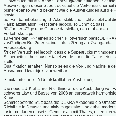
Pilotversuch mit 60-Tonnen Fahrzeugkombinationen. Schmidt
Auswirkungen dieser Supertrucks auf die Verkehrssicherheit 
bisher ebenso wenig bekannt wie die Auswirkungen auf die 
sowie
auf Fahrbahnbelastung, Br?ckenstatik und nicht zuletzt auf di
Parkplatzsituation. Fest stehe jedoch, so Schmidt, dass
60-Tonnen-Z?ge eine Chance darstellen, den drohenden
Verkehrskollaps
zu vermeiden. F?r einen solchen Pilotversuch bietet DEKRA
zust?ndigen Beh?rden seine Unterst?tzung an. Zwingende
Voraussetzung
f?r den Versuch sei jedoch, dass die Supertrucks mit moderns
Sicherheitstechnik ausgestattet werden und die Fahrer eine 
zielle
Qualifikation erhalten. Nur so seien die Vor- und Nachteile de
Ausnahme-Lkw objektiv bewertbar.
Simulatortechnik f?r Berufskraftfahrer-Ausbildung
Die neue EU-Kraftfahrer-Richtlinie wird die Ausbildung von F
schwerer Lkw und Busse von 2008 an europaweit harmonisie
Klaus
Schmidt betonte,Stutt dass die DEKRA Akademie die Umsetz
Richtlinie in Deutschland aktiv mitgestaltet und dabei modern
Instrumentarien einsetzt. Gemeinsam mit Thales, einem der w