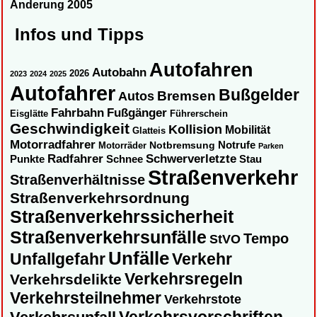
Änderung 2005
Infos und Tipps
Autofahren
Autobahn
2026
2023
2024
2025
Autofahrer
Bußgelder
Autos
Bremsen
Fahrbahn
Fußgänger
Eisglätte
Führerschein
Geschwindigkeit
Kollision
Mobilität
Glatteis
Motorradfahrer
Notbremsung
Notrufe
Motorräder
Parken
Radfahrer
Schwerverletzte
Punkte
Schnee
Stau
Straßenverkehr
Straßenverhältnisse
Straßenverkehrsordnung
Straßenverkehrssicherheit
Straßenverkehrsunfälle
Tempo
StVO
Unfälle
Unfallgefahr
Verkehr
Verkehrsregeln
Verkehrsdelikte
Verkehrsteilnehmer
Verkehrstote