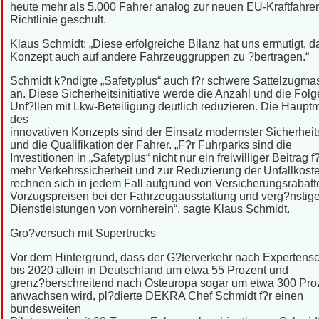
heute mehr als 5.000 Fahrer analog zur neuen EU-Kraftfahrer
Richtlinie geschult.
Klaus Schmidt: „Diese erfolgreiche Bilanz hat uns ermutigt, d
Konzept auch auf andere Fahrzeuggruppen zu ?bertragen.“
Schmidt k?ndigte „Safetyplus“ auch f?r schwere Sattelzugma
an. Diese Sicherheitsinitiative werde die Anzahl und die Fol
Unf?llen mit Lkw-Beteiligung deutlich reduzieren. Die Haupt
des
innovativen Konzepts sind der Einsatz modernster Sicherheit
und die Qualifikation der Fahrer. „F?r Fuhrparks sind die
Investitionen in „Safetyplus“ nicht nur ein freiwilliger Beitrag f
mehr Verkehrssicherheit und zur Reduzierung der Unfallkoste
rechnen sich in jedem Fall aufgrund von Versicherungsrabatt
Vorzugspreisen bei der Fahrzeugausstattung und verg?nstig
Dienstleistungen von vornherein“, sagte Klaus Schmidt.
Gro?versuch mit Supertrucks
Vor dem Hintergrund, dass der G?terverkehr nach Expertens
bis 2020 allein in Deutschland um etwa 55 Prozent und
grenz?berschreitend nach Osteuropa sogar um etwa 300 Pro
anwachsen wird, pl?dierte DEKRA Chef Schmidt f?r einen
bundesweiten