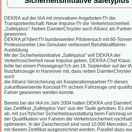
Sicherheitsinitiative Safetyplus
DEKRA auf der IAA mit innovativen Angeboten f?r die
Transportwirtschaft: Neue Impulse f?r die Verkehrssicherheit
„Safetyplus“: Neben DaimlerChrysler auch Allianz als Partner
gewonnen.
DEKRA pl?diert f?r bundesweiten Pilotversuch mit 60-Tonne
Professioneller Lkw-Simulator verbessert Berufskraftfahrer-
Ausbildung
Mit der Sicherheitsinitiative „Safetyplus“ will DEKRA der
Verkehrssicherheit neue Impulse geben. DEKRA Chef Klaus
teilte bei einem Pressegespr?ch am 19. September auf der I
Nutzfahrzeuge in Hannover mit, dass neben DaimlerChrysler
auch
die Allianz-Versicherung als Kooperationspartner f?r dieses
zukunftsweisende Konzept f?r sichere Fahrzeuge und qualifiz
Fahrer gewonnen werden konnte.
Bereits bei der IAA im Jahr 2004 hatten DEKRA und Daimler
das Zertifikat „Safetyplus Van“ aus der Taufe gehoben. Es ziel
ab, mit zus?tzlicher Sicherheitsausstattung beim Fahrzeug un
der Qualifikation von Fahrern die Verkehrssicherheit nachhalt
optimieren. In der Zwischenzeit sind rund 10.000 Mercedes „S
mit diesem Zertifikat ausgezeichnet worden. Parallel dazu wu