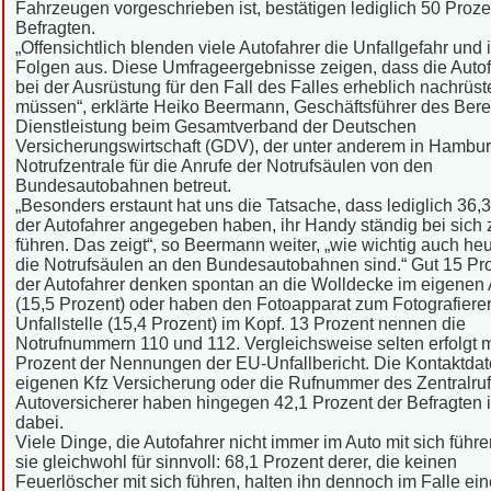
Fahrzeugen vorgeschrieben ist, bestätigen lediglich 50 Proze
Befragten.
„Offensichtlich blenden viele Autofahrer die Unfallgefahr und 
Folgen aus. Diese Umfrageergebnisse zeigen, dass die Autof
bei der Ausrüstung für den Fall des Falles erheblich nachrüst
müssen“, erklärte Heiko Beermann, Geschäftsführer des Bere
Dienstleistung beim Gesamtverband der Deutschen
Versicherungswirtschaft (GDV), der unter anderem in Hambur
Notrufzentrale für die Anrufe der Notrufsäulen von den
Bundesautobahnen betreut.
„Besonders erstaunt hat uns die Tatsache, dass lediglich 36,
der Autofahrer angegeben haben, ihr Handy ständig bei sich 
führen. Das zeigt“, so Beermann weiter, „wie wichtig auch he
die Notrufsäulen an den Bundesautobahnen sind.“ Gut 15 Pr
der Autofahrer denken spontan an die Wolldecke im eigenen
(15,5 Prozent) oder haben den Fotoapparat zum Fotografiere
Unfallstelle (15,4 Prozent) im Kopf. 13 Prozent nennen die
Notrufnummern 110 und 112. Vergleichsweise selten erfolgt mi
Prozent der Nennungen der EU-Unfallbericht. Die Kontaktdat
eigenen Kfz Versicherung oder die Rufnummer des Zentralruf
Autoversicherer haben hingegen 42,1 Prozent der Befragten
dabei.
Viele Dinge, die Autofahrer nicht immer im Auto mit sich führe
sie gleichwohl für sinnvoll: 68,1 Prozent derer, die keinen
Feuerlöscher mit sich führen, halten ihn dennoch im Falle ei