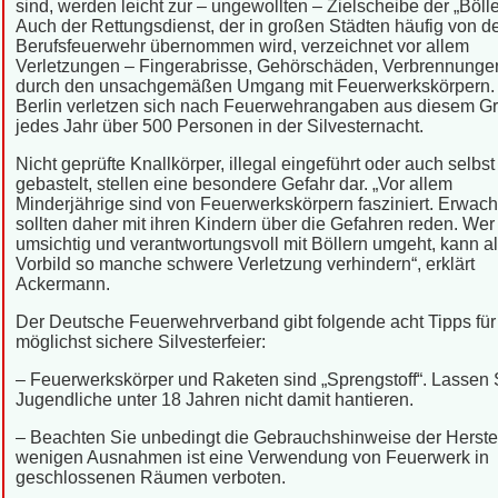
sind, werden leicht zur – ungewollten – Zielscheibe der „Bölle
Auch der Rettungsdienst, der in großen Städten häufig von d
Berufsfeuerwehr übernommen wird, verzeichnet vor allem
Verletzungen – Fingerabrisse, Gehörschäden, Verbrennunge
durch den unsachgemäßen Umgang mit Feuerwerkskörpern. A
Berlin verletzen sich nach Feuerwehrangaben aus diesem G
jedes Jahr über 500 Personen in der Silvesternacht.
Nicht geprüfte Knallkörper, illegal eingeführt oder auch selbst
gebastelt, stellen eine besondere Gefahr dar. „Vor allem
Minderjährige sind von Feuerwerkskörpern fasziniert. Erwac
sollten daher mit ihren Kindern über die Gefahren reden. Wer
umsichtig und verantwortungsvoll mit Böllern umgeht, kann a
Vorbild so manche schwere Verletzung verhindern“, erklärt
Ackermann.
Der Deutsche Feuerwehrverband gibt folgende acht Tipps für
möglichst sichere Silvesterfeier:
– Feuerwerkskörper und Raketen sind „Sprengstoff“. Lassen 
Jugendliche unter 18 Jahren nicht damit hantieren.
– Beachten Sie unbedingt die Gebrauchshinweise der Herstell
wenigen Ausnahmen ist eine Verwendung von Feuerwerk in
geschlossenen Räumen verboten.