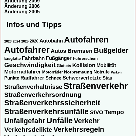
Änderung 2009
Änderung 2006
Änderung 2005
Infos und Tipps
Autofahren
Autobahn
2026
2023
2024
2025
Autofahrer
Bußgelder
Autos
Bremsen
Fahrbahn
Fußgänger
Eisglätte
Führerschein
Geschwindigkeit
Kollision
Mobilität
Glatteis
Motorradfahrer
Notbremsung
Notrufe
Motorräder
Parken
Radfahrer
Schwerverletzte
Punkte
Schnee
Stau
Straßenverkehr
Straßenverhältnisse
Straßenverkehrsordnung
Straßenverkehrssicherheit
Straßenverkehrsunfälle
Tempo
StVO
Unfälle
Unfallgefahr
Verkehr
Verkehrsregeln
Verkehrsdelikte