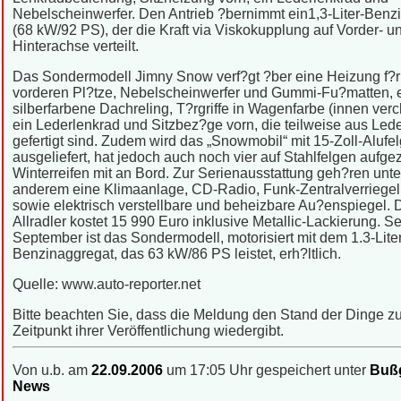
Nebelscheinwerfer. Den Antrieb ?bernimmt ein1,3-Liter-Benz
(68 kW/92 PS), der die Kraft via Viskokupplung auf Vorder- u
Hinterachse verteilt.
Das Sondermodell Jimny Snow verf?gt ?ber eine Heizung f?r
vorderen Pl?tze, Nebelscheinwerfer und Gummi-Fu?matten, 
silberfarbene Dachreling, T?rgriffe in Wagenfarbe (innen verc
ein Lederlenkrad und Sitzbez?ge vorn, die teilweise aus Led
gefertigt sind. Zudem wird das „Snowmobil“ mit 15-Zoll-Alufe
ausgeliefert, hat jedoch auch noch vier auf Stahlfelgen aufg
Winterreifen mit an Bord. Zur Serienausstattung geh?ren unte
anderem eine Klimaanlage, CD-Radio, Funk-Zentralverriege
sowie elektrisch verstellbare und beheizbare Au?enspiegel. 
Allradler kostet 15 990 Euro inklusive Metallic-Lackierung. Se
September ist das Sondermodell, motorisiert mit dem 1.3-Liter
Benzinaggregat, das 63 kW/86 PS leistet, erh?ltlich.
Quelle: www.auto-reporter.net
Bitte beachten Sie, dass die Meldung den Stand der Dinge 
Zeitpunkt ihrer Veröffentlichung wiedergibt.
Von u.b. am
22.09.2006
um 17:05 Uhr gespeichert unter
Bußg
News