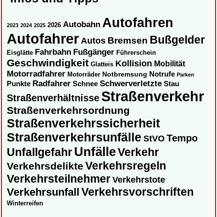
Autofahren
Autobahn
2026
2023
2024
2025
Autofahrer
Bußgelder
Autos
Bremsen
Fahrbahn
Fußgänger
Eisglätte
Führerschein
Geschwindigkeit
Kollision
Mobilität
Glatteis
Motorradfahrer
Notbremsung
Notrufe
Motorräder
Parken
Radfahrer
Schwerverletzte
Punkte
Schnee
Stau
Straßenverkehr
Straßenverhältnisse
Straßenverkehrsordnung
Straßenverkehrssicherheit
Straßenverkehrsunfälle
Tempo
StVO
Unfälle
Unfallgefahr
Verkehr
Verkehrsregeln
Verkehrsdelikte
Verkehrsteilnehmer
Verkehrstote
Verkehrsvorschriften
Verkehrsunfall
Winterreifen