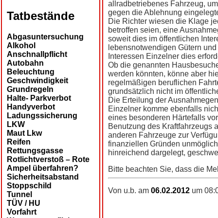
allradbetriebenes Fahrzeug, um
gegen die Ablehnung eingelegte
Tatbestände
Die Richter wiesen die Klage je
betroffen seien, eine Ausnahme
Abgasuntersuchung
soweit dies im öffentlichen Int
Alkohol
lebensnotwendigen Gütern und 
Anschnallpflicht
Interessen Einzelner dies erford
Autobahn
Ob die genannten Hausbesuche 
Beleuchtung
werden könnten, könne aber hie
Geschwindigkeit
regelmäßigen beruflichen Fahrt
Grundregeln
grundsätzlich nicht im öffentlich
Halte- Parkverbot
Die Erteilung der Ausnahmege
Handyverbot
Einzelner komme ebenfalls nicht
Ladungssicherung
eines besonderen Härtefalls vor
LKW
Benutzung des Kraftfahrzeugs 
Maut Lkw
anderen Fahrzeuge zur Verfügu
Reifen
finanziellen Gründen unmöglich 
Rettungsgasse
hinreichend dargelegt, geschwe
Rotlichtverstoß – Rote
Ampel überfahren?
Bitte beachten Sie, dass die Me
Sicherheitsabstand
Stoppschild
Von u.b. am
06.02.2012
um 08:0
Tunnel
TÜV / HU
Vorfahrt