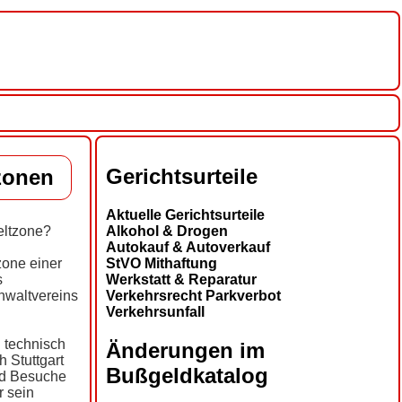
Gerichtsurteile
zonen
Aktuelle Gerichtsurteile
Alkohol & Drogen
eltzone?
Autokauf & Autoverkauf
StVO Mithaftung
zone einer
Werkstatt & Reparatur
s
Verkehrsrecht Parkverbot
nwaltvereins
Verkehrsunfall
 technisch
Änderungen im
 Stuttgart
Bußgeldkatalog
nd Besuche
r sein