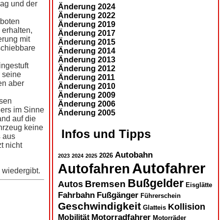
rag und der
Änderung 2024
Änderung 2022
rboten
Änderung 2019
erhalten,
Änderung 2017
erung mit
Änderung 2015
schiebbare
Änderung 2014
Änderung 2013
ngestuft
Änderung 2012
 seine
Änderung 2011
en aber
Änderung 2010
Änderung 2009
ssen
Änderung 2006
gers im Sinne
Änderung 2005
and auf die
hrzeug keine
Infos und Tipps
s aus
t nicht
Autobahn
2026
2023
2024
2025
Autofahrer
Autofahren
 wiedergibt.
Bußgelder
Autos
Bremsen
Eisglätte
Fahrbahn
Fußgänger
Führerschein
Geschwindigkeit
Kollision
Glatteis
Motorradfahrer
Mobilität
Motorräder