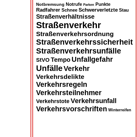
Notbremsung
Notrufe
Punkte
Parken
Radfahrer
Schwerverletzte
Schnee
Stau
Straßenverhältnisse
Straßenverkehr
Straßenverkehrsordnung
Straßenverkehrssicherheit
Straßenverkehrsunfälle
Unfallgefahr
Tempo
StVO
Unfälle
Verkehr
Verkehrsdelikte
Verkehrsregeln
Verkehrsteilnehmer
Verkehrsunfall
Verkehrstote
Verkehrsvorschriften
Winterreifen