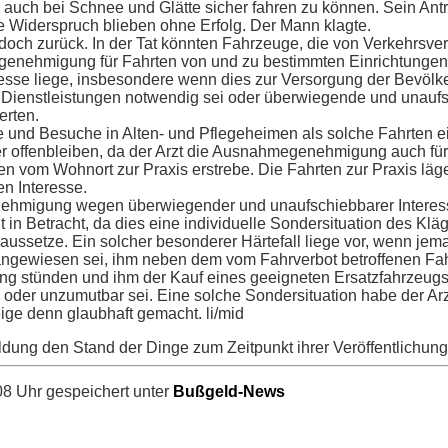
 auch bei Schnee und Glätte sicher fahren zu können. Sein Ant
 Widerspruch blieben ohne Erfolg. Der Mann klagte.
doch zurück. In der Tat könnten Fahrzeuge, die von Verkehrsve
genehmigung für Fahrten von und zu bestimmten Einrichtungen 
eresse liege, insbesondere wenn dies zur Versorgung der Bevölk
Dienstleistungen notwendig sei oder überwiegende und unauf
erten.
und Besuche in Alten- und Pflegeheimen als solche Fahrten ei
r offenbleiben, da der Arzt die Ausnahmegenehmigung auch für
en vom Wohnort zur Praxis erstrebe. Die Fahrten zur Praxis läg
en Interesse.
nehmigung wegen überwiegender und unaufschiebbarer Intere
 in Betracht, da dies eine individuelle Sondersituation des Klä
aussetze. Ein solcher besonderer Härtefall liege vor, wenn jem
angewiesen sei, ihm neben dem vom Fahrverbot betroffenen Fa
ng stünden und ihm der Kauf eines geeigneten Ersatzfahrzeug
oder unzumutbar sei. Eine solche Sondersituation habe der Arz
ige denn glaubhaft gemacht. li/mid
ldung den Stand der Dinge zum Zeitpunkt ihrer Veröffentlichung
8 Uhr gespeichert unter
Bußgeld-News