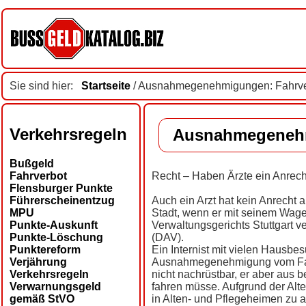
Sie sind hier:
Startseite
/ Ausnahmegenehmigungen: Fahrve
Verkehrsregeln
Ausnahmegenehm
Bußgeld
Fahrverbot
Recht – Haben Ärzte ein Anrec
Flensburger Punkte
Führerscheinentzug
Auch ein Arzt hat kein Anrech
MPU
Stadt, wenn er mit seinem Wagen
Punkte-Auskunft
Verwaltungsgerichts Stuttgart 
Punkte-Löschung
(DAV).
Punktereform
Ein Internist mit vielen Hausbes
Verjährung
Ausnahmegenehmigung vom Fahr
Verkehrsregeln
nicht nachrüstbar, er aber aus
Verwarnungsgeld
fahren müsse. Aufgrund der Alt
gemäß StVO
in Alten- und Pflegeheimen zu 