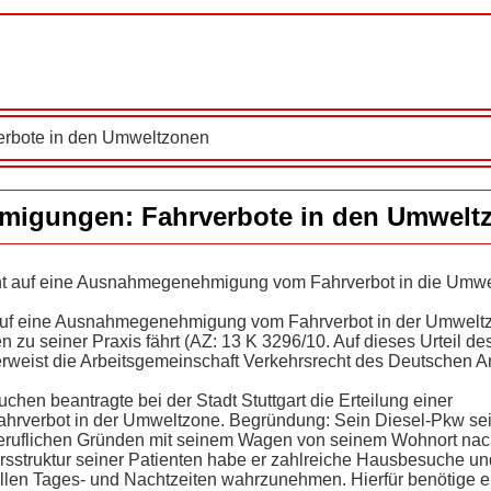
rbote in den Umweltzonen
igungen: Fahrverbote in den Umwelt
ht auf eine Ausnahmegenehmigung vom Fahrverbot in die Umw
t auf eine Ausnahmegenehmigung vom Fahrverbot in der Umwelt
 zu seiner Praxis fährt (AZ: 13 K 3296/10. Auf dieses Urteil de
verweist die Arbeitsgemeinschaft Verkehrsrecht des Deutschen A
uchen beantragte bei der Stadt Stuttgart die Erteilung einer
verbot in der Umweltzone. Begründung: Sein Diesel-Pkw sei
 beruflichen Gründen mit seinem Wagen von seinem Wohnort nach
ersstruktur seiner Patienten habe er zahlreiche Hausbesuche u
allen Tages- und Nachtzeiten wahrzunehmen. Hierfür benötige e