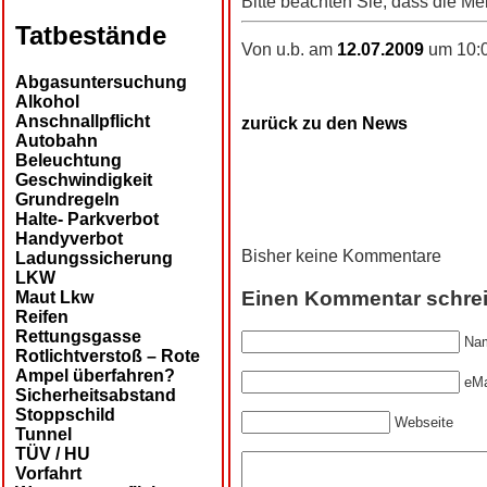
Bitte beachten Sie, dass die Me
Tatbestände
Von u.b. am
12.07.2009
um 10:0
Abgasuntersuchung
Alkohol
Anschnallpflicht
zurück zu den News
Autobahn
Beleuchtung
Geschwindigkeit
Grundregeln
Halte- Parkverbot
Handyverbot
Bisher keine Kommentare
Ladungssicherung
LKW
Einen Kommentar schre
Maut Lkw
Reifen
Rettungsgasse
Nam
Rotlichtverstoß – Rote
Ampel überfahren?
eMa
Sicherheitsabstand
Stoppschild
Webseite
Tunnel
TÜV / HU
Vorfahrt