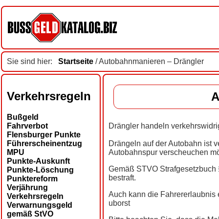
Sie sind hier:
Startseite
/ Autobahnmanieren – Drängler
Verkehrsregeln
A
Bußgeld
Fahrverbot
Drängler handeln verkehrswidrig
Flensburger Punkte
Führerscheinentzug
Drängeln auf der Autobahn ist v
MPU
Autobahnspur verscheuchen möc
Punkte-Auskunft
Gemäß STVO Strafgesetzbuch § 2
Punkte-Löschung
bestraft.
Punktereform
Verjährung
Auch kann die Fahrererlaubnis
Verkehrsregeln
uborst
Verwarnungsgeld
gemäß StVO