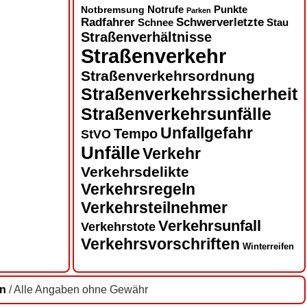
Notbremsung
Notrufe
Punkte
Parken
Radfahrer
Schwerverletzte
Schnee
Stau
Straßenverhältnisse
Straßenverkehr
Straßenverkehrsordnung
Straßenverkehrssicherheit
Straßenverkehrsunfälle
Unfallgefahr
Tempo
StVO
Unfälle
Verkehr
Verkehrsdelikte
Verkehrsregeln
Verkehrsteilnehmer
Verkehrsunfall
Verkehrstote
Verkehrsvorschriften
Winterreifen
en
/ Alle Angaben ohne Gewähr