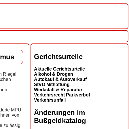
Gerichtsurteile
smus
Aktuelle Gerichtsurteile
Alkohol & Drogen
n Riegel
Autokauf & Autoverkauf
schen
StVO Mithaftung
Werkstatt & Reparatur
inen
Verkehrsrecht Parkverbot
Verkehrsunfall
rderte MPU
Änderungen im
 ihnen von
Bußgeldkatalog
r zulässig