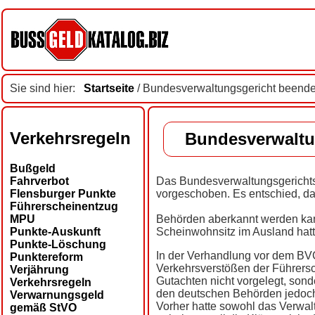
Sie sind hier:
Startseite
/ Bundesverwaltungsgericht beende
Verkehrsregeln
Bundesverwaltu
Bußgeld
Fahrverbot
Das Bundesverwaltungsgerichts
Flensburger Punkte
vorgeschoben. Es entschied, d
Führerscheinentzug
MPU
Behörden aberkannt werden kann
Punkte-Auskunft
Scheinwohnsitz im Ausland hatt
Punkte-Löschung
In der Verhandlung vor dem BV
Punktereform
Verkehrsverstößen der Führers
Verjährung
Gutachten nicht vorgelegt, sond
Verkehrsregeln
den deutschen Behörden jedoc
Verwarnungsgeld
Vorher hatte sowohl das Verwal
gemäß StVO