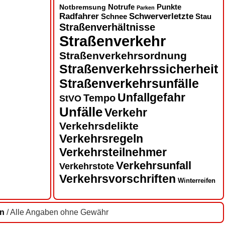
Notbremsung
Notrufe
Punkte
Parken
Radfahrer
Schwerverletzte
Schnee
Stau
Straßenverhältnisse
Straßenverkehr
Straßenverkehrsordnung
Straßenverkehrssicherheit
Straßenverkehrsunfälle
Unfallgefahr
Tempo
StVO
Unfälle
Verkehr
Verkehrsdelikte
Verkehrsregeln
Verkehrsteilnehmer
Verkehrsunfall
Verkehrstote
Verkehrsvorschriften
Winterreifen
en
/ Alle Angaben ohne Gewähr