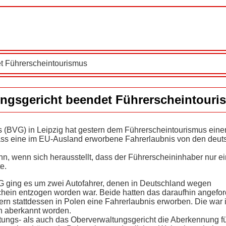
t Führerscheintourismus
ngsgericht beendet Führerscheintouri
 (BVG) in Leipzig hat gestern dem Führerscheintourismus eine
ass eine im EU-Ausland erworbene Fahrerlaubnis von den deut
, wenn sich herausstellt, dass der Führerscheininhaber nur e
e.
G ging es um zwei Autofahrer, denen in Deutschland wegen
chein entzogen worden war. Beide hatten das daraufhin angefo
ern stattdessen in Polen eine Fahrerlaubnis erworben. Die war
h aberkannt worden.
tungs- als auch das Oberverwaltungsgericht die Aberkennung fü