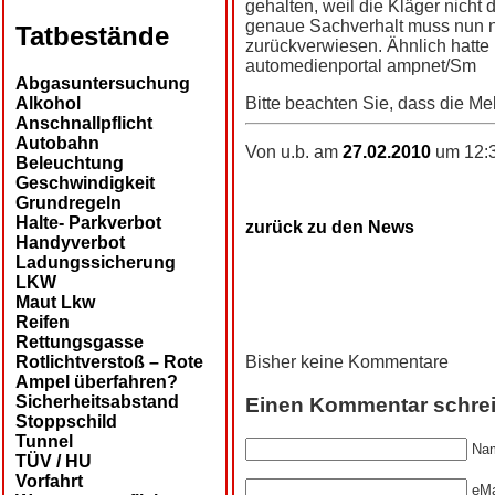
gehalten, weil die Kläger nicht
genaue Sachverhalt muss nun no
Tatbestände
zurückverwiesen. Ähnlich hatte
automedienportal ampnet/Sm
Abgasuntersuchung
Alkohol
Bitte beachten Sie, dass die Me
Anschnallpflicht
Autobahn
Von u.b. am
27.02.2010
um 12:3
Beleuchtung
Geschwindigkeit
Grundregeln
Halte- Parkverbot
zurück zu den News
Handyverbot
Ladungssicherung
LKW
Maut Lkw
Reifen
Rettungsgasse
Rotlichtverstoß – Rote
Bisher keine Kommentare
Ampel überfahren?
Sicherheitsabstand
Einen Kommentar schre
Stoppschild
Tunnel
Nam
TÜV / HU
Vorfahrt
eMa