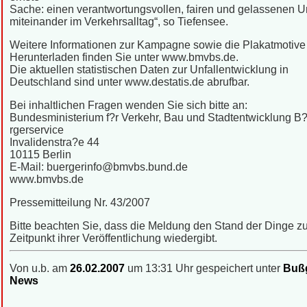
Sache: einen verantwortungsvollen, fairen und gelassenen
miteinander im Verkehrsalltag“, so Tiefensee.
Weitere Informationen zur Kampagne sowie die Plakatmotiv
Herunterladen finden Sie unter www.bmvbs.de.
Die aktuellen statistischen Daten zur Unfallentwicklung in
Deutschland sind unter www.destatis.de abrufbar.
Bei inhaltlichen Fragen wenden Sie sich bitte an:
Bundesministerium f?r Verkehr, Bau und Stadtentwicklung B
rgerservice
Invalidenstra?e 44
10115 Berlin
E-Mail: buergerinfo@bmvbs.bund.de
www.bmvbs.de
Pressemitteilung Nr. 43/2007
Bitte beachten Sie, dass die Meldung den Stand der Dinge 
Zeitpunkt ihrer Veröffentlichung wiedergibt.
Von u.b. am
26.02.2007
um 13:31 Uhr gespeichert unter
Bußg
News