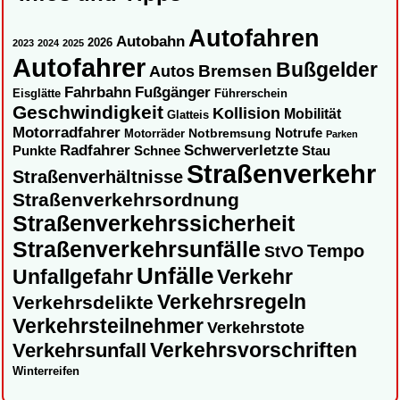
Autofahren
Autobahn
2026
2023
2024
2025
Autofahrer
Bußgelder
Autos
Bremsen
Fahrbahn
Fußgänger
Eisglätte
Führerschein
Geschwindigkeit
Kollision
Mobilität
Glatteis
Motorradfahrer
Notbremsung
Notrufe
Motorräder
Parken
Radfahrer
Schwerverletzte
Punkte
Schnee
Stau
Straßenverkehr
Straßenverhältnisse
Straßenverkehrsordnung
Straßenverkehrssicherheit
Straßenverkehrsunfälle
Tempo
StVO
Unfälle
Unfallgefahr
Verkehr
Verkehrsregeln
Verkehrsdelikte
Verkehrsteilnehmer
Verkehrstote
Verkehrsvorschriften
Verkehrsunfall
Winterreifen