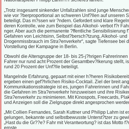
„Trotz insgesamt sinkender Unfallzahlen sind junge Mensch
wie vor ?berproportional an schweren Unf?llen auf unseren 
beteiligt. Das m?ssen wir ?ndern. Gefordert sind klare Regel
deren Kontrolle, wie zum Beispiel das Alkohol- verbot f?r Fah
nger. Aber auch die permanente ?ffentliche Sensibilisierung f
Gefahren von Leichtsinn, Selbst?bersch?tzung, Alkohol- und
Drogenmissbrauch im Stra?enverkehr“, sagte Tiefensee bei d
Vorstellung der Kampagne in Berlin.
Obwohl die Altersgruppe der 18- bis 25-j?hrigen Fahrerinnen
Fahrer nur rund acht Prozent der Gesamtbev?lkerung stellt, is
rund 20 Prozent der Unf?lle beteiligt.
Mangelnde Erfahrung, gepaart mit einer h?heren Risikobereit
ergeben einen gef?hrlichen Risiko-Cocktail. Ziel der breit an
Kommunikationsstrategie ist es, jungen Fahrerinnen und Fahr
die Gefahren im Stra?enverkehr hinzuweisen und ihre Risike
Stra?enverkehr zu minimieren. Mit Kinospots, Freecards, Pla
und Anzeigen soll die Zielgruppe direkt angesprochen werde
„Mit Collien Fernandes, Sarah Kuttner und Philipp Lahm ist e
gelungen, bekannte und selbstbewusste Unterst?tzer zu gew
„Hast du die Gr??e? Fahr mit Verantwortung? ist das Motto f?
ernste