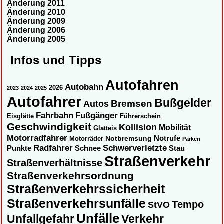
Änderung 2011
Änderung 2010
Änderung 2009
Änderung 2006
Änderung 2005
Infos und Tipps
Autofahren
Autobahn
2026
2023
2024
2025
Autofahrer
Bußgelder
Autos
Bremsen
Fahrbahn
Fußgänger
Eisglätte
Führerschein
Geschwindigkeit
Kollision
Mobilität
Glatteis
Motorradfahrer
Notbremsung
Notrufe
Motorräder
Parken
Radfahrer
Schwerverletzte
Punkte
Schnee
Stau
Straßenverkehr
Straßenverhältnisse
Straßenverkehrsordnung
Straßenverkehrssicherheit
Straßenverkehrsunfälle
Tempo
StVO
Unfälle
Unfallgefahr
Verkehr