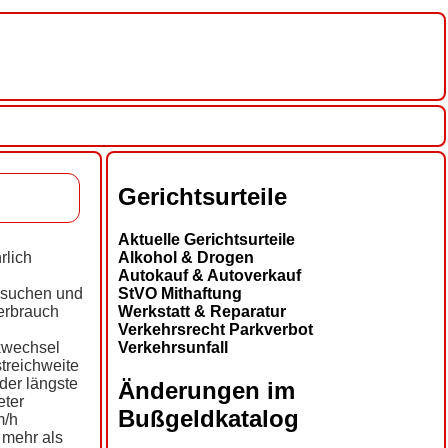
Gerichtsurteile
Aktuelle Gerichtsurteile
Alkohol & Drogen
rlich
Autokauf & Autoverkauf
StVO Mithaftung
 suchen und
Werkstatt & Reparatur
erbrauch
Verkehrsrecht Parkverbot
Verkehrsunfall
ckwechsel
treichweite
der längste
Änderungen im
eter
Bußgeldkatalog
m/h
 mehr als