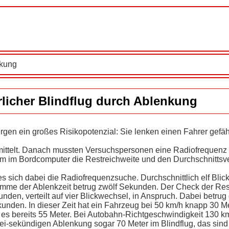
nkung
licher Blindflug durch Ablenkung
gen ein großes Risikopotenzial: Sie lenken einen Fahrer gefäh
mittelt. Danach mussten Versuchspersonen eine Radiofrequenz
m im Bordcomputer die Restreichweite und den Durchschnittsv
s sich dabei die Radiofrequenzsuche. Durchschnittlich elf Bli
Summe der Ablenkzeit betrug zwölf Sekunden. Der Check der Res
en, verteilt auf vier Blickwechsel, in Anspruch. Dabei betrug 
unden. In dieser Zeit hat ein Fahrzeug bei 50 km/h knapp 30 M
 es bereits 55 Meter. Bei Autobahn-Richtgeschwindigkeit 130 k
wei-sekündigen Ablenkung sogar 70 Meter im Blindflug, das sind