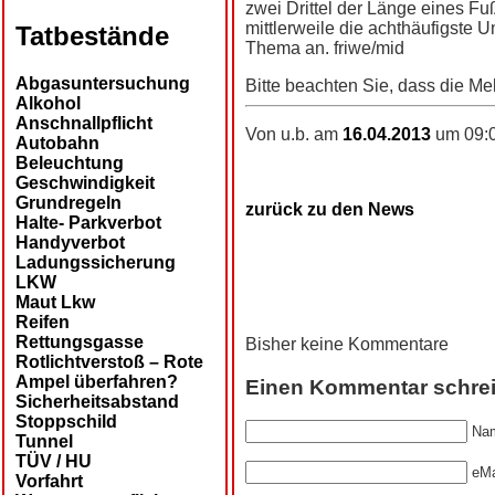
zwei Drittel der Länge eines F
mittlerweile die achthäufigste 
Tatbestände
Thema an. friwe/mid
Abgasuntersuchung
Bitte beachten Sie, dass die Me
Alkohol
Anschnallpflicht
Von u.b. am
16.04.2013
um 09:0
Autobahn
Beleuchtung
Geschwindigkeit
Grundregeln
zurück zu den News
Halte- Parkverbot
Handyverbot
Ladungssicherung
LKW
Maut Lkw
Reifen
Rettungsgasse
Bisher keine Kommentare
Rotlichtverstoß – Rote
Ampel überfahren?
Einen Kommentar schre
Sicherheitsabstand
Stoppschild
Nam
Tunnel
TÜV / HU
eMa
Vorfahrt