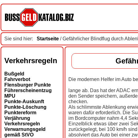
Sie sind hier:
Startseite
/ Gefährlicher Blindflug durch Able
Verkehrsregeln
Gefähr
Bußgeld
Fahrverbot
Die modernen Helfer im Auto ber
Flensburger Punkte
Führerscheinentzug
lange ab. Das hat der ADAC er
MPU
den Sender speichern, außerde
Punkte-Auskunft
checken.
Punkte-Löschung
Als schlimmste Ablenkung erwie
Punktereform
waren dafür erforderlich. Die 
Verjährung
im Bordcomputer nahm 4,4 Sekund
Verkehrsregeln
Einzelblick etwas über zwei Sek
Verwarnungsgeld
zurückgelegt, bei 100 km/h sind
gemäß StVO
absolviert das Auto bei einer z