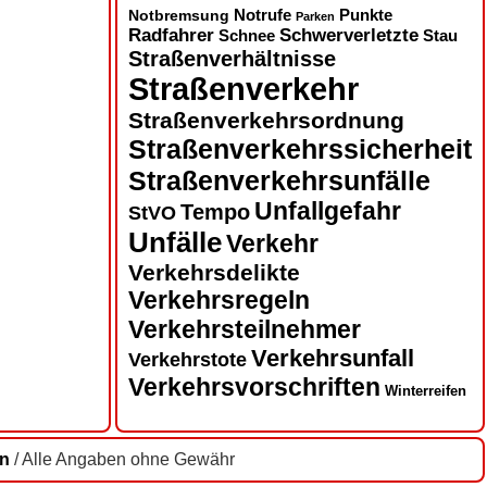
Notbremsung
Notrufe
Punkte
Parken
Radfahrer
Schwerverletzte
Schnee
Stau
Straßenverhältnisse
Straßenverkehr
Straßenverkehrsordnung
Straßenverkehrssicherheit
Straßenverkehrsunfälle
Unfallgefahr
Tempo
StVO
Unfälle
Verkehr
Verkehrsdelikte
Verkehrsregeln
Verkehrsteilnehmer
Verkehrsunfall
Verkehrstote
Verkehrsvorschriften
Winterreifen
en
/ Alle Angaben ohne Gewähr