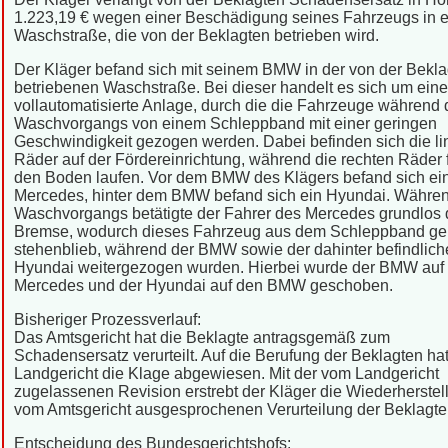
1.223,19 € wegen einer Beschädigung seines Fahrzeugs in e
Waschstraße, die von der Beklagten betrieben wird.
Der Kläger befand sich mit seinem BMW in der von der Bekl
betriebenen Waschstraße. Bei dieser handelt es sich um eine
vollautomatisierte Anlage, durch die die Fahrzeuge während 
Waschvorgangs von einem Schleppband mit einer geringen
Geschwindigkeit gezogen werden. Dabei befinden sich die l
Räder auf der Fördereinrichtung, während die rechten Räder f
den Boden laufen. Vor dem BMW des Klägers befand sich ei
Mercedes, hinter dem BMW befand sich ein Hyundai. Währe
Waschvorgangs betätigte der Fahrer des Mercedes grundlos 
Bremse, wodurch dieses Fahrzeug aus dem Schleppband ger
stehenblieb, während der BMW sowie der dahinter befindlich
Hyundai weitergezogen wurden. Hierbei wurde der BMW auf
Mercedes und der Hyundai auf den BMW geschoben.
Bisheriger Prozessverlauf:
Das Amtsgericht hat die Beklagte antragsgemäß zum
Schadensersatz verurteilt. Auf die Berufung der Beklagten ha
Landgericht die Klage abgewiesen. Mit der vom Landgericht
zugelassenen Revision erstrebt der Kläger die Wiederherstel
vom Amtsgericht ausgesprochenen Verurteilung der Beklagte
Entscheidung des Bundesgerichtshofs: