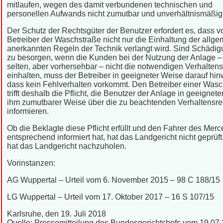
mitlaufen, wegen des damit verbundenen technischen und
personellen Aufwands nicht zumutbar und unverhältnismäßig
Der Schutz der Rechtsgüter der Benutzer erfordert es, dass 
Betreiber der Waschstraße nicht nur die Einhaltung der allge
anerkannten Regeln der Technik verlangt wird. Sind Schädi
zu besorgen, wenn die Kunden bei der Nutzung der Anlage –
selten, aber vorhersehbar – nicht die notwendigen Verhalten
einhalten, muss der Betreiber in geeigneter Weise darauf hin
dass kein Fehlverhalten vorkommt. Den Betreiber einer Was
trifft deshalb die Pflicht, die Benutzer der Anlage in geeignete
ihm zumutbarer Weise über die zu beachtenden Verhaltensre
informieren.
Ob die Beklagte diese Pflicht erfüllt und den Fahrer des Mer
entsprechend informiert hat, hat das Landgericht nicht geprüft
hat das Landgericht nachzuholen.
Vorinstanzen:
AG Wuppertal – Urteil vom 6. November 2015 – 98 C 188/15
LG Wuppertal – Urteil vom 17. Oktober 2017 – 16 S 107/15
Karlsruhe, den 19. Juli 2018
Quelle: Pressemitteilung des Bundesgerichtshofs vom 19.07