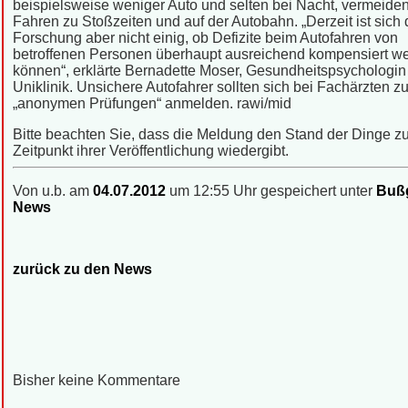
beispielsweise weniger Auto und selten bei Nacht, vermeide
Fahren zu Stoßzeiten und auf der Autobahn. „Derzeit ist sich 
Forschung aber nicht einig, ob Defizite beim Autofahren von
betroffenen Personen überhaupt ausreichend kompensiert w
können“, erklärte Bernadette Moser, Gesundheitspsychologin
Uniklinik. Unsichere Autofahrer sollten sich bei Fachärzten z
„anonymen Prüfungen“ anmelden. rawi/mid
Bitte beachten Sie, dass die Meldung den Stand der Dinge 
Zeitpunkt ihrer Veröffentlichung wiedergibt.
Von u.b. am
04.07.2012
um 12:55 Uhr gespeichert unter
Bußg
News
zurück zu den News
Bisher keine Kommentare