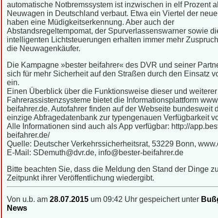
automatische Notbremssystem ist inzwischen in elf Prozent al
Neuwagen in Deutschland verbaut. Etwa ein Viertel der neue
haben eine Müdigkeitserkennung. Aber auch der
Abstandsregeltempomat, der Spurverlassenswarner sowie di
intelligenten Lichtsteuerungen erhalten immer mehr Zuspruc
die Neuwagenkäufer.
Die Kampagne »bester beifahrer« des DVR und seiner Partne
sich für mehr Sicherheit auf den Straßen durch den Einsatz 
ein.
Einen Überblick über die Funktionsweise dieser und weiterer
Fahrerassistenzsysteme bietet die Informationsplattform www
beifahrer.de. Autofahrer finden auf der Webseite bundesweit 
einzige Abfragedatenbank zur typengenauen Verfügbarkeit v
Alle Informationen sind auch als App verfügbar: http://app.bes
beifahrer.de/
Quelle: Deutscher Verkehrssicherheitsrat, 53229 Bonn, www.
E-Mail: SDemuth@dvr.de, info@bester-beifahrer.de
Bitte beachten Sie, dass die Meldung den Stand der Dinge 
Zeitpunkt ihrer Veröffentlichung wiedergibt.
Von u.b. am
28.07.2015
um 09:42 Uhr gespeichert unter
Bußg
News