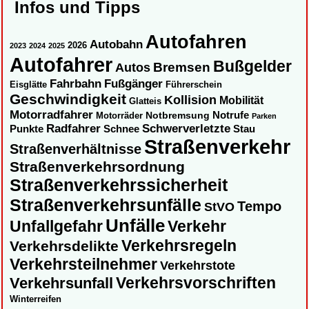
Infos und Tipps
Autofahren
Autobahn
2026
2023
2024
2025
Autofahrer
Bußgelder
Autos
Bremsen
Fahrbahn
Fußgänger
Eisglätte
Führerschein
Geschwindigkeit
Kollision
Mobilität
Glatteis
Motorradfahrer
Notbremsung
Notrufe
Motorräder
Parken
Radfahrer
Schwerverletzte
Punkte
Schnee
Stau
Straßenverkehr
Straßenverhältnisse
Straßenverkehrsordnung
Straßenverkehrssicherheit
Straßenverkehrsunfälle
Tempo
StVO
Unfälle
Unfallgefahr
Verkehr
Verkehrsregeln
Verkehrsdelikte
Verkehrsteilnehmer
Verkehrstote
Verkehrsvorschriften
Verkehrsunfall
Winterreifen