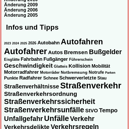
Änderung 2009
Änderung 2006
Änderung 2005
Infos und Tipps
Autofahren
Autobahn
2026
2023
2024
2025
Autofahrer
Bußgelder
Autos
Bremsen
Fahrbahn
Fußgänger
Eisglätte
Führerschein
Geschwindigkeit
Kollision
Mobilität
Glatteis
Motorradfahrer
Notbremsung
Notrufe
Motorräder
Parken
Radfahrer
Schwerverletzte
Punkte
Schnee
Stau
Straßenverkehr
Straßenverhältnisse
Straßenverkehrsordnung
Straßenverkehrssicherheit
Straßenverkehrsunfälle
Tempo
StVO
Unfälle
Unfallgefahr
Verkehr
Verkehrsregeln
Verkehrsdelikte