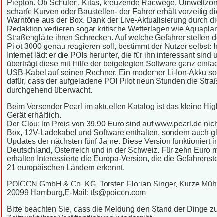
Piepton. Ob Schulen, Kitas, kreuzende Radwege, Umweltzon
scharfe Kurven oder Baustellen- der Fahrer erhält vorzeitig di
Warntöne aus der Box. Dank der Live-Aktualisierung durch di
Redaktion verlieren sogar kritische Wetterlagen wie Aquapla
Straßenglätte ihren Schrecken. Auf welche Gefahrenstellen d
Pilot 3000 genau reagieren soll, bestimmt der Nutzer selbst: 
Internet lädt er die POIs herunter, die für ihn interessant sind 
überträgt diese mit Hilfe der beigelegten Software ganz einfa
USB-Kabel auf seinen Rechner. Ein moderner Li-Ion-Akku so
dafür, dass der aufgeladene POI Pilot neun Stunden die Stra
durchgehend überwacht.
Beim Versender Pearl im aktuellen Katalog ist das kleine Hig
Gerät erhältlich.
Der Clou: Im Preis von 39,90 Euro sind auf www.pearl.de nich
Box, 12V-Ladekabel und Software enthalten, sondern auch gl
Updates der nächsten fünf Jahre. Diese Version funktioniert i
Deutschland, Österreich und in der Schweiz. Für zehn Euro 
erhalten Interessierte die Europa-Version, die die Gefahrenste
21 europäischen Ländern erkennt.
POICON GmbH & Co. KG, Torsten Florian Singer, Kurze Müh
20099 Hamburg,E-Mail: tfs@poicon.com
Bitte beachten Sie, dass die Meldung den Stand der Dinge 