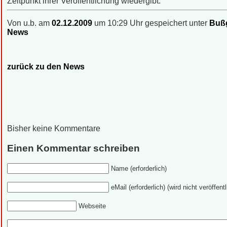
Zeitpunkt ihrer Veröffentlichung wiedergibt.
Von u.b. am
02.12.2009
um 10:29 Uhr gespeichert unter
Bußg
News
zurück zu den News
Bisher keine Kommentare
Einen Kommentar schreiben
Name (erforderlich)
eMail (erforderlich) (wird nicht veröffentl
Webseite