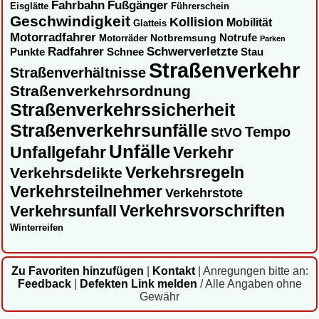
Fahrbahn
Fußgänger
Eisglätte
Führerschein
Geschwindigkeit
Kollision
Mobilität
Glatteis
Motorradfahrer
Notbremsung
Notrufe
Motorräder
Parken
Radfahrer
Schwerverletzte
Punkte
Schnee
Stau
Straßenverkehr
Straßenverhältnisse
Straßenverkehrsordnung
Straßenverkehrssicherheit
Straßenverkehrsunfälle
Tempo
StVO
Unfälle
Unfallgefahr
Verkehr
Verkehrsregeln
Verkehrsdelikte
Verkehrsteilnehmer
Verkehrstote
Verkehrsvorschriften
Verkehrsunfall
Winterreifen
Zu Favoriten hinzufügen
|
Kontakt
|
Anregungen bitte an:
Feedback
|
Defekten Link melden
/ Alle Angaben ohne
Gewähr