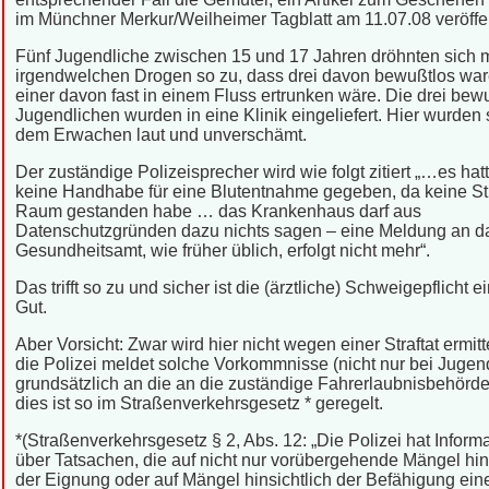
im Münchner Merkur/Weilheimer Tagblatt am 11.07.08 veröffen
Fünf Jugendliche zwischen 15 und 17 Jahren dröhnten sich m
irgendwelchen Drogen so zu, dass drei davon bewußtlos wa
einer davon fast in einem Fluss ertrunken wäre. Die drei bew
Jugendlichen wurden in eine Klinik eingeliefert. Hier wurden
dem Erwachen laut und unverschämt.
Der zuständige Polizeisprecher wird wie folgt zitiert „…es hat
keine Handhabe für eine Blutentnahme gegeben, da keine Str
Raum gestanden habe … das Krankenhaus darf aus
Datenschutzgründen dazu nichts sagen – eine Meldung an d
Gesundheitsamt, wie früher üblich, erfolgt nicht mehr“.
Das trifft so zu und sicher ist die (ärztliche) Schweigepflicht 
Gut.
Aber Vorsicht: Zwar wird hier nicht wegen einer Straftat ermitte
die Polizei meldet solche Vorkommnisse (nicht nur bei Jugen
grundsätzlich an die an die zuständige Fahrerlaubnisbehörde
dies ist so im Straßenverkehrsgesetz * geregelt.
*(Straßenverkehrsgesetz § 2, Abs. 12: „Die Polizei hat Inform
über Tatsachen, die auf nicht nur vorübergehende Mängel hin
der Eignung oder auf Mängel hinsichtlich der Befähigung ein