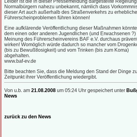
Leider ist die in dieser Pressemeldung dargestellte Regelung
Normalbürgern nahezu unbekannt, nämlich dass Vorkommni
dieser Art auch außerhalb des Straßenverkehrs zu erheblich
Führerscheinproblemen führen können!
Eine aufklärende Veröffentlichung dieser Maßnahmen könnte
dem einen oder anderen Jugendlichen (und Erwachsenen ?)
Meinung des Führerscheinvereins BAF e.V. durchaus prävent
wirken! Womöglich würde dadurch so mancher vom Drogen
(bis zu Bewußtlosigkeit) und vom Trinken (bis zum Koma)
abgehalten.
www.baf-ev.de
Bitte beachten Sie, dass die Meldung den Stand der Dinge 
Zeitpunkt ihrer Veröffentlichung wiedergibt.
Von u.b. am
21.08.2008
um 05:24 Uhr gespeichert unter
Bußg
News
zurück zu den News