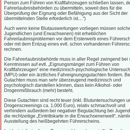
Person zum Führen von Kraftfahrzeugen schließen lassen, d
Fahrerlaubnisbehörden zu übermitteln, soweit dies für die
Überprüfung der Eignung oder Befähigung aus der Sicht der
übermittelnden Stelle erforderlich ist…“)
Auch wenn keine Blutauswertungen vorliegen müssen solch
Jugendlichen (und Erwachsenen) mit erheblichen
Fahrerlaubnisproblemen vor dem Ersterwerb eines Führersc
oder mit dem Entzug eines evtl. schon vorhandenen Führers
rechnen.
Die Fahrerlaubnisbehörde muss in aller Regel zwingend bei
Kenntnissen auf evtl. „Eignungsmängel zum Führen von
Kraftfahrzeugen“ eine medizinisch-psychologische Untersuc
(MPU) oder ein ärztliches Fahreignungsgutachten fordern. Be
Gutachten muss man sehr überzeugend medizinisch und
psychologisch darstellen können, dass kein Alkohol- oder
Drogenmißbrauch (mehr) besteht.
Diese Gutachten sind recht teuer (inkl. Blutuntersuchungen un
Drogenscreenings ca. 1.000 Euro), relativ schmachvoll und
verhindern außerdem bei negativer Begutachtung bei Jugend
die rechtzeitige „Eintrittskarte in die Erwachsenenwelt“, nämli
Ausstellung des heißbegehrten Führerscheins.