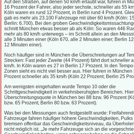
Auf den Straßen, auf denen 50 km/h erlaubt war, fuhren in M
16 Prozent der Fahrer, also jeder sechste, schneller als 55 km
Köln waren es rund 12 Prozent, in Berlin rund 4 Prozent. Glei
gab es mehr als 23.100 Fahrzeuge mit über 60 km/h (Köln: 1
Berlin: 6.700). Bei den groben Geschwindigkeitsmissachtun
schnitt München etwas besser ab als Köln: So waren 446 Ras
mehr als 80 km/h unterwegs – im Schnitt allein an den Messs
alle 3 Minuten einer (Köln 670, alle 2 Minuten einer; Berlin 12
12 Minuten einer).
Noch häufiger sind in München die Überschreitungen auf Te
Strecken: Fast jeder Zweite (44 Prozent) fährt dort schneller a
km/h. In Köln waren es 27 in Berlin 17 Prozent. In den Tempo
Zonen sieht es nicht viel besser aus. Hier fuhren in München
Prozent schneller als 35 km/h (Köln 22 Prozent; Berlin 25 Pro
Am wenigsten eingehalten wurde Tempo 10 oder die
Schrittgeschwindigkeit in verkehrsberuhigten Bereichen. Hier 
Überschreitungsquote in München bei 88 bzw. 96 Prozent (K
bzw. 65 Prozent; Berlin 80 bzw. 63 Prozent).
Was bei den Messungen auch festgestellt wurde: Freifahrend
Fahrzeuge fahren häufiger höhere Geschwindigkeiten, Pulks
bremsen offenbar das Geschwindigkeitsniveau, da Überholen
nicht möglich ist. „Je mehr Fahrzeuge sich an die vorgeschri