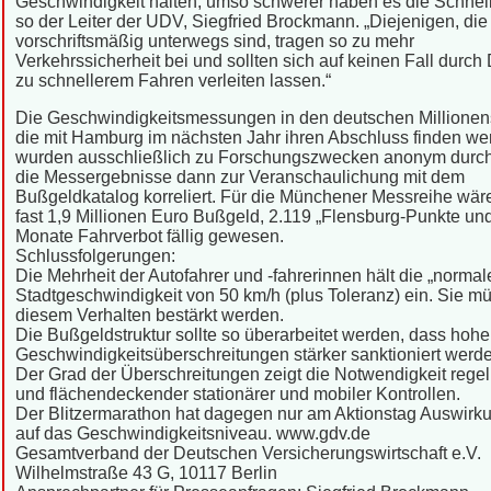
Geschwindigkeit halten, umso schwerer haben es die Schnell
so der Leiter der UDV, Siegfried Brockmann. „Diejenigen, die
vorschriftsmäßig unterwegs sind, tragen so zu mehr
Verkehrssicherheit bei und sollten sich auf keinen Fall durch
zu schnellerem Fahren verleiten lassen.“
Die Geschwindigkeitsmessungen in den deutschen Millionen
die mit Hamburg im nächsten Jahr ihren Abschluss finden we
wurden ausschließlich zu Forschungszwecken anonym durch
die Messergebnisse dann zur Veranschaulichung mit dem
Bußgeldkatalog korreliert. Für die Münchener Messreihe wär
fast 1,9 Millionen Euro Bußgeld, 2.119 „Flensburg-Punkte un
Monate Fahrverbot fällig gewesen.
Schlussfolgerungen:
Die Mehrheit der Autofahrer und -fahrerinnen hält die „normal
Stadtgeschwindigkeit von 50 km/h (plus Toleranz) ein. Sie m
diesem Verhalten bestärkt werden.
Die Bußgeldstruktur sollte so überarbeitet werden, dass hohe
Geschwindigkeitsüberschreitungen stärker sanktioniert werd
Der Grad der Überschreitungen zeigt die Notwendigkeit rege
und flächendeckender stationärer und mobiler Kontrollen.
Der Blitzermarathon hat dagegen nur am Aktionstag Auswirk
auf das Geschwindigkeitsniveau. www.gdv.de
Gesamtverband der Deutschen Versicherungswirtschaft e.V.
Wilhelmstraße 43 G, 10117 Berlin