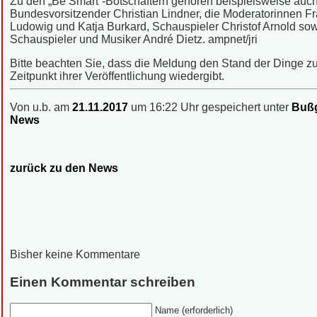
Zu den „Be Smart“-Botschaftern gehören beispielsweise auc
Bundesvorsitzender Christian Lindner, die Moderatorinnen F
Ludowig und Katja Burkard, Schauspieler Christof Arnold so
Schauspieler und Musiker André Dietz. ampnet/jri
Bitte beachten Sie, dass die Meldung den Stand der Dinge 
Zeitpunkt ihrer Veröffentlichung wiedergibt.
Von u.b. am
21.11.2017
um 16:22 Uhr gespeichert unter
Bußg
News
zurück zu den News
Bisher keine Kommentare
Einen Kommentar schreiben
Name (erforderlich)