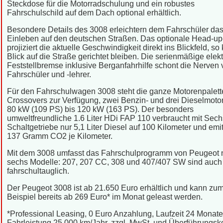
Steckdose für die Motorradschulung und ein robustes
Fahrschulschild auf dem Dach optional erhältlich.
Besondere Details des 3008 erleichtern dem Fahrschüler da
Einleben auf den deutschen Straßen. Das optionale Head-up
projiziert die aktuelle Geschwindigkeit direkt ins Blickfeld, so
Blick auf die Straße gerichtet bleiben. Die serienmäßige elek
Feststellbremse inklusive Berganfahrhilfe schont die Nerven
Fahrschüler und -lehrer.
Für den Fahrschulwagen 3008 steht die ganze Motorenpalett
Crossovers zur Verfügung, zwei Benzin- und drei Dieselmoto
80 kW (109 PS) bis 120 kW (163 PS). Der besonders
umweltfreundliche 1.6 Liter HDi FAP 110 verbraucht mit Sec
Schaltgetriebe nur 5,1 Liter Diesel auf 100 Kilometer und emitt
137 Gramm CO2 je Kilometer.
Mit dem 3008 umfasst das Fahrschulprogramm von Peugeot 
sechs Modelle: 207, 207 CC, 308 und 407/407 SW sind auch
fahrschultauglich.
Der Peugeot 3008 ist ab 21.650 Euro erhältlich und kann zu
Beispiel bereits ab 269 Euro* im Monat geleast werden.
*Professional Leasing, 0 Euro Anzahlung, Laufzeit 24 Monate
Fahrleistung 25.000 km/Jahr, zzgl. MwSt. und Überführungsk