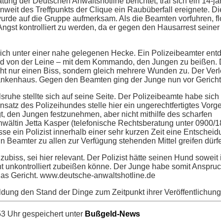
tung der Deutschen Anwaltshotline berichtet, traf sich ein 14-j
nweit des Treffpunkts der Clique ein Raubüberfall ereignete. Di
urde auf die Gruppe aufmerksam. Als die Beamten vorfuhren, fl
ngst kontrolliert zu werden, da er gegen den Hausarrest seiner 
 sich unter einer nahe gelegenen Hecke. Ein Polizeibeamter ent
und von der Leine – mit dem Kommando, den Jungen zu beißen.
cht nur einen Biss, sondern gleich mehrere Wunden zu. Der Verl
ankenhaus. Gegen den Beamten ging der Junge nun vor Gericht
ruhe stellte sich auf seine Seite. Der Polizeibeamte habe sich
insatz des Polizeihundes stelle hier ein ungerechtfertigtes Vorg
, den Jungen festzunehmen, aber nicht mithilfe des scharfen
nwältin Jetta Kasper (telefonische Rechtsberatung unter 0900/
se ein Polizist innerhalb einer sehr kurzen Zeit eine Entscheidu
n Beamter zu allen zur Verfügung stehenden Mittel greifen dürfe
biss, sei hier relevant. Der Polizist hätte seinen Hund soweit i
t unkontrolliert zubeißen könne. Der Junge habe somit Anspruc
das Gericht. www.deutsche-anwaltshotline.de
ldung den Stand der Dinge zum Zeitpunkt ihrer Veröffentlichung
3 Uhr gespeichert unter
Bußgeld-News