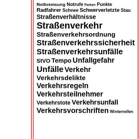
Notbremsung
Notrufe
Punkte
Parken
Radfahrer
Schwerverletzte
Schnee
Stau
Straßenverhältnisse
Straßenverkehr
Straßenverkehrsordnung
Straßenverkehrssicherheit
Straßenverkehrsunfälle
Unfallgefahr
Tempo
StVO
Unfälle
Verkehr
Verkehrsdelikte
Verkehrsregeln
Verkehrsteilnehmer
Verkehrsunfall
Verkehrstote
Verkehrsvorschriften
Winterreifen