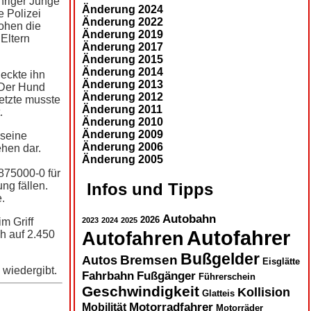
ähriger Junge
Änderung 2024
e Polizei
Änderung 2022
ohen die
Änderung 2019
Eltern
Änderung 2017
Änderung 2015
Änderung 2014
deckte ihn
Änderung 2013
 Der Hund
Änderung 2012
etzte musste
Änderung 2011
.
Änderung 2010
Änderung 2009
 seine
Änderung 2006
ehen dar.
Änderung 2005
1875000-0 für
Infos und Tipps
ng fällen.
.
Autobahn
2026
m Griff
2023
2024
2025
Autofahrer
Autofahren
h auf 2.450
Bußgelder
Autos
Bremsen
Eisglätte
 wiedergibt.
Fahrbahn
Fußgänger
Führerschein
Geschwindigkeit
Kollision
Glatteis
Motorradfahrer
Mobilität
Motorräder