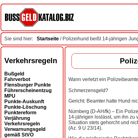
Sie sind hier:
Startseite
/ Polizeihund beißt 14-jährigen Jun
Verkehrsregeln
Poli
Bußgeld
Fahrverbot
Wann verletzt ein Polizeibeamte
Flensburger Punkte
Führerscheinentzug
Schmerzensgeld?
MPU
Gericht: Beamter hatte Hund nic
Punkte-Auskunft
Punkte-Löschung
Nürnberg (D-AH/fk) – Ein Polize
Punktereform
14-jährigen loslässt, um ihn zu
Verjährung
Situation stets gehorcht und nic
Verkehrsregeln
(Az. 9 U 23/14).
Verwarnungsgeld
gemäß StVO