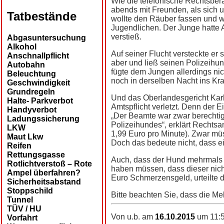
Wie die telefonische Rechtsbera
abends mit Freunden, als sich u
Tatbestände
wollte den Räuber fassen und w
Jugendlichen. Der Junge hatte A
verstieß.
Abgasuntersuchung
Alkohol
Auf seiner Flucht versteckte er
Anschnallpflicht
aber und ließ seinen Polizeih
Autobahn
fügte dem Jungen allerdings ni
Beleuchtung
noch in derselben Nacht ins Kr
Geschwindigkeit
Grundregeln
Und das Oberlandesgericht Karls
Halte- Parkverbot
Amtspflicht verletzt. Denn der E
Handyverbot
„Der Beamte war zwar berechtigt
Ladungssicherung
Polizeihundes“, erklärt Rechtsa
LKW
1,99 Euro pro Minute). Zwar müs
Maut Lkw
Doch das bedeute nicht, dass ei
Reifen
Rettungsgasse
Auch, dass der Hund mehrmals zu
Rotlichtverstoß – Rote
haben müssen, dass dieser nich
Ampel überfahren?
Euro Schmerzensgeld, urteilte 
Sicherheitsabstand
Stoppschild
Bitte beachten Sie, dass die Me
Tunnel
TÜV / HU
Von u.b. am
16.10.2015
um 11:5
Vorfahrt