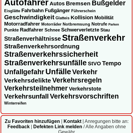
Autofahrer
Bußgelder
Autos
Bremsen
Fahrbahn
Fußgänger
Eisglätte
Führerschein
Geschwindigkeit
Kollision
Mobilität
Glatteis
Motorradfahrer
Notbremsung
Notrufe
Motorräder
Parken
Radfahrer
Schwerverletzte
Punkte
Schnee
Stau
Straßenverkehr
Straßenverhältnisse
Straßenverkehrsordnung
Straßenverkehrssicherheit
Straßenverkehrsunfälle
Tempo
StVO
Unfälle
Unfallgefahr
Verkehr
Verkehrsregeln
Verkehrsdelikte
Verkehrsteilnehmer
Verkehrstote
Verkehrsvorschriften
Verkehrsunfall
Winterreifen
Zu Favoriten hinzufügen
|
Kontakt
|
Anregungen bitte an:
Feedback
|
Defekten Link melden
/ Alle Angaben ohne
Gewähr