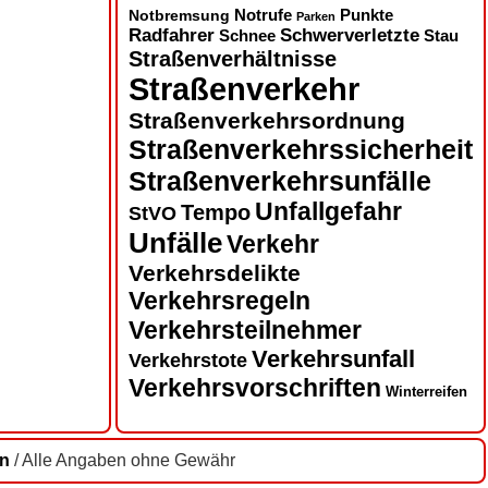
Notbremsung
Notrufe
Punkte
Parken
Radfahrer
Schwerverletzte
Schnee
Stau
Straßenverhältnisse
Straßenverkehr
Straßenverkehrsordnung
Straßenverkehrssicherheit
Straßenverkehrsunfälle
Unfallgefahr
Tempo
StVO
Unfälle
Verkehr
Verkehrsdelikte
Verkehrsregeln
Verkehrsteilnehmer
Verkehrsunfall
Verkehrstote
Verkehrsvorschriften
Winterreifen
en
/ Alle Angaben ohne Gewähr