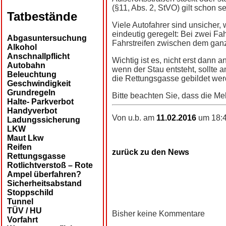
(§11, Abs. 2, StVO) gilt schon s
Tatbestände
Viele Autofahrer sind unsicher,
eindeutig geregelt: Bei zwei Fahr
Abgasuntersuchung
Fahrstreifen zwischen dem gan
Alkohol
Anschnallpflicht
Wichtig ist es, nicht erst dann
Autobahn
wenn der Stau entsteht, sollte 
Beleuchtung
die Rettungsgasse gebildet wer
Geschwindigkeit
Grundregeln
Bitte beachten Sie, dass die Me
Halte- Parkverbot
Handyverbot
Von u.b. am
11.02.2016
um 18:4
Ladungssicherung
LKW
Maut Lkw
Reifen
zurück zu den News
Rettungsgasse
Rotlichtverstoß – Rote
Ampel überfahren?
Sicherheitsabstand
Stoppschild
Tunnel
TÜV / HU
Bisher keine Kommentare
Vorfahrt