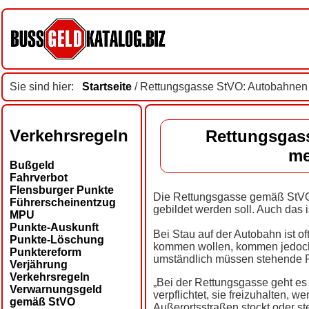
Sie sind hier:
Startseite
/ Rettungsgasse StVO: Autobahnen o
Verkehrsregeln
Rettungsgass
me
Bußgeld
Fahrverbot
Flensburger Punkte
Die Rettungsgasse gemäß StVO i
Führerscheinentzug
gebildet werden soll. Auch das 
MPU
Punkte-Auskunft
Bei Stau auf der Autobahn ist oft
Punkte-Löschung
kommen wollen, kommen jedoch o
Punktereform
umständlich müssen stehende Fa
Verjährung
Verkehrsregeln
„Bei der Rettungsgasse geht es 
Verwarnungsgeld
verpflichtet, sie freizuhalten, 
gemäß StVO
Außerortsstraßen stockt oder ste