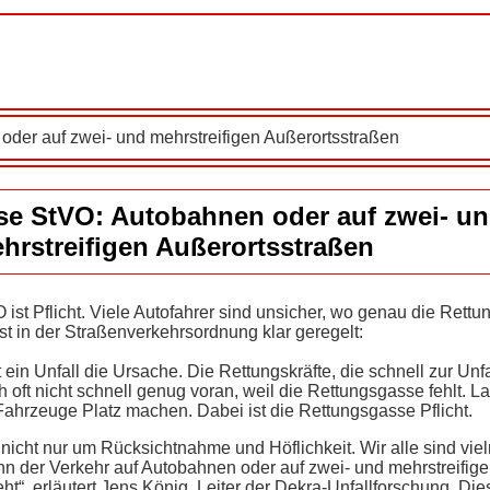
der auf zwei- und mehrstreifigen Außerortsstraßen
e StVO: Autobahnen oder auf zwei- u
hrstreifigen Außerortsstraßen
st Pflicht. Viele Autofahrer sind unsicher, wo genau die Rett
ist in der Straßenverkehrsordnung klar geregelt:
 ein Unfall die Ursache. Die Rettungskräfte, die schnell zur Unfa
ft nicht schnell genug voran, weil die Rettungsgasse fehlt. 
hrzeuge Platz machen. Dabei ist die Rettungsgasse Pflicht.
nicht nur um Rücksichtnahme und Höflichkeit. Wir alle sind vie
wenn der Verkehr auf Autobahnen oder auf zwei- und mehrstreifig
ht“, erläutert Jens König, Leiter der Dekra-Unfallforschung. Di