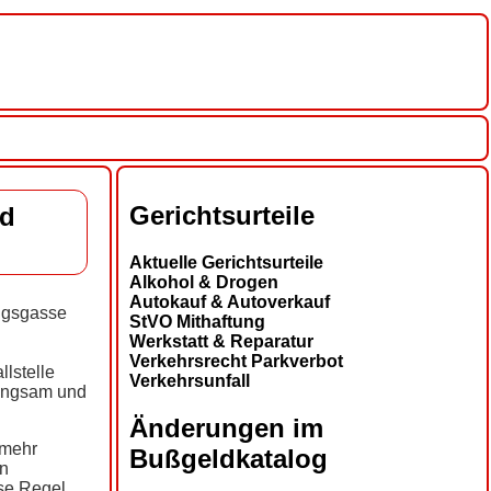
Gerichtsurteile
nd
Aktuelle Gerichtsurteile
Alkohol & Drogen
Autokauf & Autoverkauf
ungsgasse
StVO Mithaftung
Werkstatt & Reparatur
Verkehrsrecht Parkverbot
llstelle
Verkehrsunfall
Langsam und
Änderungen im
lmehr
Bußgeldkatalog
en
ese Regel