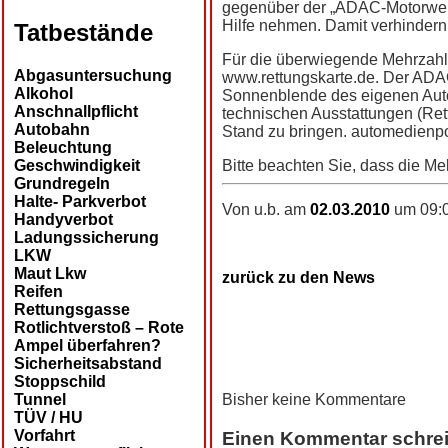
gegenüber der „ADAC-Motorwelt“
Hilfe nehmen. Damit verhindern 
Tatbestände
Für die überwiegende Mehrzahl 
Abgasuntersuchung
www.rettungskarte.de. Der ADAC
Alkohol
Sonnenblende des eigenen Auto
Anschnallpflicht
technischen Ausstattungen (Ret
Autobahn
Stand zu bringen. automedienp
Beleuchtung
Geschwindigkeit
Bitte beachten Sie, dass die Me
Grundregeln
Halte- Parkverbot
Von u.b. am
02.03.2010
um 09:0
Handyverbot
Ladungssicherung
LKW
Maut Lkw
zurück zu den News
Reifen
Rettungsgasse
Rotlichtverstoß – Rote
Ampel überfahren?
Sicherheitsabstand
Stoppschild
Tunnel
Bisher keine Kommentare
TÜV / HU
Vorfahrt
Einen Kommentar schre