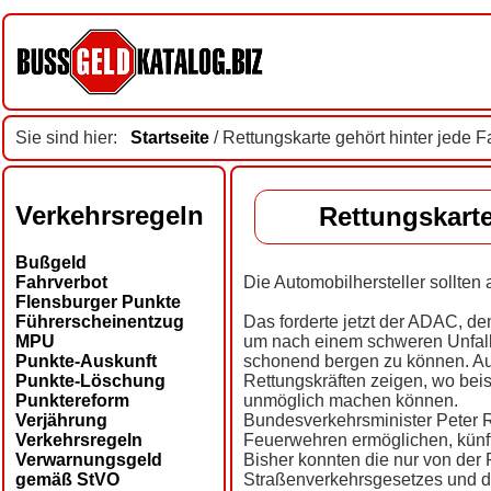
Sie sind hier:
Startseite
/ Rettungskarte gehört hinter jede
Verkehrsregeln
Rettungskarte
Bußgeld
Fahrverbot
Die Automobilhersteller sollten 
Flensburger Punkte
Führerscheinentzug
Das forderte jetzt der ADAC, de
MPU
um nach einem schweren Unfall
Punkte-Auskunft
schonend bergen zu können. Auf
Punkte-Löschung
Rettungskräften zeigen, wo bei
Punktereform
unmöglich machen können.
Verjährung
Bundesverkehrsminister Peter R
Verkehrsregeln
Feuerwehren ermöglichen, künft
Verwarnungsgeld
Bisher konnten die nur von der 
gemäß StVO
Straßenverkehrsgesetzes und 