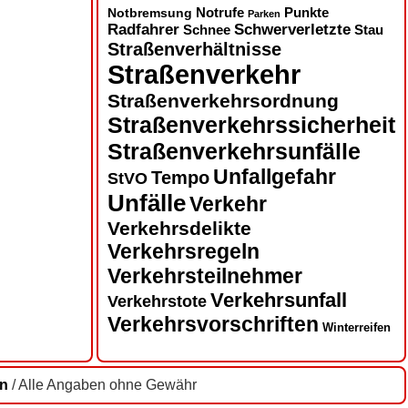
Notbremsung
Notrufe
Punkte
Parken
Radfahrer
Schwerverletzte
Schnee
Stau
Straßenverhältnisse
Straßenverkehr
Straßenverkehrsordnung
Straßenverkehrssicherheit
Straßenverkehrsunfälle
Unfallgefahr
Tempo
StVO
Unfälle
Verkehr
Verkehrsdelikte
Verkehrsregeln
Verkehrsteilnehmer
Verkehrsunfall
Verkehrstote
Verkehrsvorschriften
Winterreifen
en
/ Alle Angaben ohne Gewähr