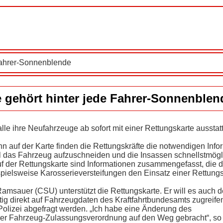
 Fahrer-Sonnenblende
 gehört hinter jede Fahrer-Sonnenblen
alle ihre Neufahrzeuge ab sofort mit einer Rettungskarte ausstat
nn auf der Karte finden die Rettungskräfte die notwendigen Info
 das Fahrzeug aufzuschneiden und die Insassen schnellstmögl
 der Rettungskarte sind Informationen zusammengefasst, die 
spielsweise Karosserieversteifungen den Einsatz einer Rettung
amsauer (CSU) unterstützt die Rettungskarte. Er will es auch 
ig direkt auf Fahrzeugdaten des Kraftfahrtbundesamts zugreife
Polizei abgefragt werden. „Ich habe eine Änderung des
der Fahrzeug-Zulassungsverordnung auf den Weg gebracht“, s