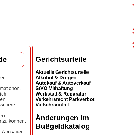
Gerichtsurteile
de
Aktuelle Gerichtsurteile
Alkohol & Drogen
ten.
Autokauf & Autoverkauf
StVO Mithaftung
rmationen,
Werkstatt & Reparatur
ich
Verkehrsrecht Parkverbot
den
Verkehrsunfall
sschere
den
Änderungen im
n zu können.
Bußgeldkatalog
o Ramsauer