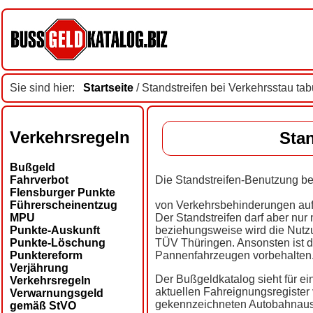
Sie sind hier:
Startseite
/ Standstreifen bei Verkehrsstau tab
Verkehrsregeln
Stan
Bußgeld
Fahrverbot
Die Standstreifen-Benutzung be
Flensburger Punkte
Führerscheinentzug
von Verkehrsbehinderungen auf 
MPU
Der Standstreifen darf aber nur
Punkte-Auskunft
beziehungsweise wird die Nutzu
Punkte-Löschung
TÜV Thüringen. Ansonsten ist d
Punktereform
Pannenfahrzeugen vorbehalten
Verjährung
Der Bußgeldkatalog sieht für e
Verkehrsregeln
aktuellen Fahreignungsregister 
Verwarnungsgeld
gekennzeichneten Autobahnausf
gemäß StVO