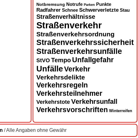
Notbremsung
Notrufe
Punkte
Parken
Radfahrer
Schwerverletzte
Schnee
Stau
Straßenverhältnisse
Straßenverkehr
Straßenverkehrsordnung
Straßenverkehrssicherheit
Straßenverkehrsunfälle
Unfallgefahr
Tempo
StVO
Unfälle
Verkehr
Verkehrsdelikte
Verkehrsregeln
Verkehrsteilnehmer
Verkehrsunfall
Verkehrstote
Verkehrsvorschriften
Winterreifen
en
/ Alle Angaben ohne Gewähr