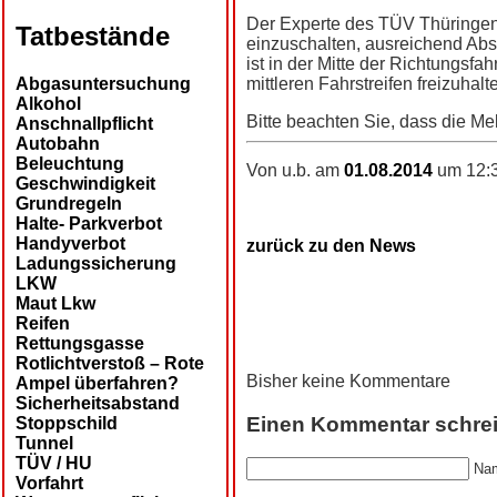
Der Experte des TÜV Thüringen
Tatbestände
einzuschalten, ausreichend Ab
ist in der Mitte der Richtungsf
Abgasuntersuchung
mittleren Fahrstreifen freizuhal
Alkohol
Bitte beachten Sie, dass die Me
Anschnallpflicht
Autobahn
Beleuchtung
Von u.b. am
01.08.2014
um 12:3
Geschwindigkeit
Grundregeln
Halte- Parkverbot
Handyverbot
zurück zu den News
Ladungssicherung
LKW
Maut Lkw
Reifen
Rettungsgasse
Rotlichtverstoß – Rote
Bisher keine Kommentare
Ampel überfahren?
Sicherheitsabstand
Einen Kommentar schre
Stoppschild
Tunnel
TÜV / HU
Nam
Vorfahrt