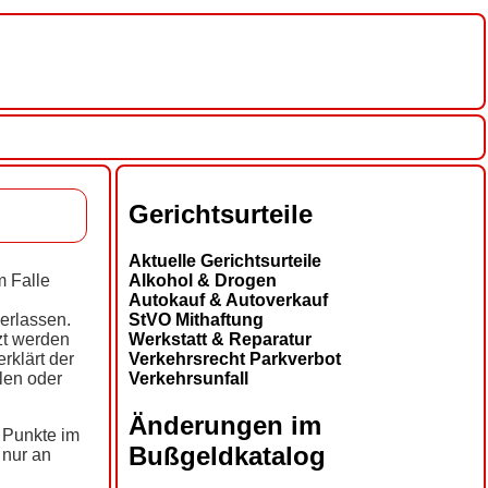
Gerichtsurteile
Aktuelle Gerichtsurteile
Alkohol & Drogen
m Falle
Autokauf & Autoverkauf
StVO Mithaftung
erlassen.
Werkstatt & Reparatur
zt werden
Verkehrsrecht Parkverbot
rklärt der
Verkehrsunfall
len oder
Änderungen im
 Punkte im
Bußgeldkatalog
 nur an