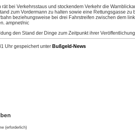
 rät bei Verkehrsstaus und stockendem Verkehr die Warnblicka
stand zum Vordermann zu halten sowie eine Rettungsgasse zu b
ahrbahn beziehungsweise bei drei Fahrstreifen zwischen dem li
ten. ampnet/nic
ldung den Stand der Dinge zum Zeitpunkt ihrer Veröffentlichung
1 Uhr gespeichert unter
Bußgeld-News
iben
e (erforderlich)