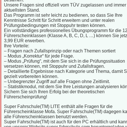
Unsere Fragen sind offiziell vom TÜV zugelassen und immer
aktuellsten Stand.
Das Programm ist sehr leicht zu bedienen, so dass Sie Ihre
Kenntnisse Schritt für Schritt erweitern und unter realen
Prüfungsbedingungen mit Stoppuhr testen können.
Ein vollständiges professionelles Übungsprogramm für die 1
Führerscheinklassen (Klasse A, B, C, D, L …) können Sie jetzt
3,99 EUR erwerben.
Ihre Vorteile:
– Fragen nach Zufallsprinzip oder nach Themen sortiert
– Modus „Korrektur“ für jede Frage.
– Modus „Prüfung“, mit dem Sie sich in die Prüfungssituation
versetzen können, mit Stoppuhr und Zufallsfragen.
– Detaillierte Ergebnisse nach Kategorie und Thema, damit S
gezielt vorbereiten können.
– Unbegrenzter Zugriff auf alle Fragen ohne Zeitlimit.
– Statistikmodul, mit dem Sie Ihre Leistungen analysieren kö
Sichern Sie sich Ihren Erfolg bei der theoretischen
Führerscheinprüfung!
Super Fahrschule(TM) LITE enthält alle Fragen für die
Führerscheinklasse Mofa. Super Fahrschule(TM) dagegen ka
alle Führerscheinklassen benutzt werden.
Super Fahrschule(TM) ist auch für den PC erhältlich und kann
von unserer Website super-fahrschule.com heruntergeladen 