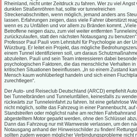
Rheinland, nicht unter Zeitdruck zu fahren. Wer zu viel Angst 
dunklen Straßenröhren hat, sollte vor tunnelreichen
Streckenabschnitten, wenn möglich, jemand anders ans Steu
lassen. Erfahrungen zeigen, dass viele Fahrer überstürzt reag
wenn es zu Unfällen und vor allem zu Bränden kommt. „Viele
Betroffene neigen dazu, zum viel weiter entfernten Tunnelei
zurückzulaufen, statt den nächsten Notausgang zu benutzen“,
Professor Paul Pauli vom Lehrstuhl für Psychologie an der Un
Würzburg. Er leitet ein Projekt, das mögliche Bedrohungszena
einem Tunnel identifizieren soll, um daraus Schutzmaßnahm
abzuleiten. Pauli und sein Team interessieren dabei besonde
psychologischen Faktoren, die das menschliche Verhalten in
kritischen Situationen beeinflussen. „In so einem Zustand ka
Mensch kaum wohlüberlegt handeln und sich einen Fluchtpl
zurechtlegen“.
Der Auto- und Reiseclub Deutschland (ARCD) empfiehlt Auto
bei Tunnelbränden und Tunnelunfällen, keinesfalls zu wende
rückwärts zur Tunneleinfahrt zu fahren. Ist eine gefahrlose Wei
nicht möglich, sollte das Fahrzeug in einer Pannenbucht, au
Standstreifen oder möglichst nahe am rechten Fahrbahnrand 
abgestelltem Motor geparkt werden, ohne den Schlüssel abz
Dann das Fahrzeug nur mit Warnweste verlassen, um den nä
Notausgang anhand der Hinweisschilder zu finden! Rettungsk
sollten zudem wegen möglicher Verbindungsprobleme nicht 