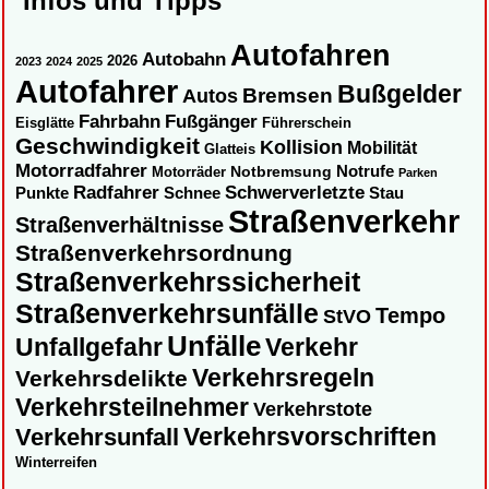
Infos und Tipps
Autofahren
Autobahn
2026
2023
2024
2025
Autofahrer
Bußgelder
Autos
Bremsen
Fahrbahn
Fußgänger
Eisglätte
Führerschein
Geschwindigkeit
Kollision
Mobilität
Glatteis
Motorradfahrer
Notbremsung
Notrufe
Motorräder
Parken
Radfahrer
Schwerverletzte
Punkte
Schnee
Stau
Straßenverkehr
Straßenverhältnisse
Straßenverkehrsordnung
Straßenverkehrssicherheit
Straßenverkehrsunfälle
Tempo
StVO
Unfälle
Unfallgefahr
Verkehr
Verkehrsregeln
Verkehrsdelikte
Verkehrsteilnehmer
Verkehrstote
Verkehrsvorschriften
Verkehrsunfall
Winterreifen