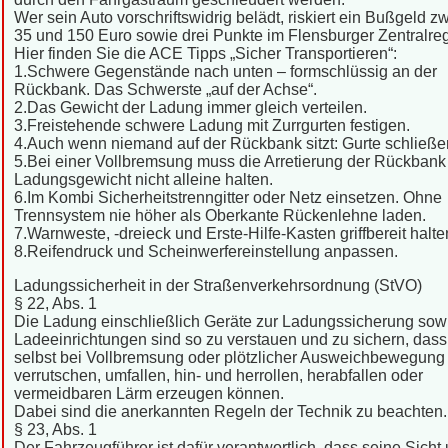
Wer sein Auto vorschriftswidrig belädt, riskiert ein Bußgeld z
35 und 150 Euro sowie drei Punkte im Flensburger Zentralregi
Hier finden Sie die ACE Tipps „Sicher Transportieren“:
1.Schwere Gegenstände nach unten – formschlüssig an der
Rückbank. Das Schwerste „auf der Achse“.
2.Das Gewicht der Ladung immer gleich verteilen.
3.Freistehende schwere Ladung mit Zurrgurten festigen.
4.Auch wenn niemand auf der Rückbank sitzt: Gurte schließe
5.Bei einer Vollbremsung muss die Arretierung der Rückbank
Ladungsgewicht nicht alleine halten.
6.Im Kombi Sicherheitstrenngitter oder Netz einsetzen. Ohne
Trennsystem nie höher als Oberkante Rückenlehne laden.
7.Warnweste, -dreieck und Erste-Hilfe-Kasten griffbereit halte
8.Reifendruck und Scheinwerfereinstellung anpassen.
Ladungssicherheit in der Straßenverkehrsordnung (StVO)
§ 22, Abs. 1
Die Ladung einschließlich Geräte zur Ladungssicherung sow
Ladeeinrichtungen sind so zu verstauen und zu sichern, dass
selbst bei Vollbremsung oder plötzlicher Ausweichbewegung 
verrutschen, umfallen, hin- und herrollen, herabfallen oder
vermeidbaren Lärm erzeugen können.
Dabei sind die anerkannten Regeln der Technik zu beachten.
§ 23, Abs. 1
Der Fahrzeugführer ist dafür verantwortlich, dass seine Sicht