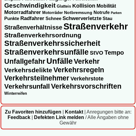
Geschwindigkeit
Kollision
Mobilität
Glatteis
Motorradfahrer
Notbremsung
Notrufe
Motorräder
Parken
Radfahrer
Schwerverletzte
Punkte
Schnee
Stau
Straßenverkehr
Straßenverhältnisse
Straßenverkehrsordnung
Straßenverkehrssicherheit
Straßenverkehrsunfälle
Tempo
StVO
Unfälle
Unfallgefahr
Verkehr
Verkehrsregeln
Verkehrsdelikte
Verkehrsteilnehmer
Verkehrstote
Verkehrsvorschriften
Verkehrsunfall
Winterreifen
Zu Favoriten hinzufügen
|
Kontakt
|
Anregungen bitte an:
Feedback
|
Defekten Link melden
/ Alle Angaben ohne
Gewähr