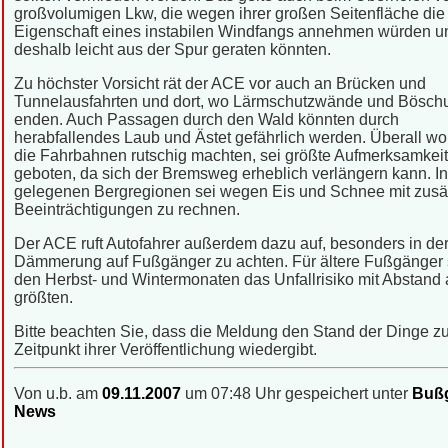
großvolumigen Lkw, die wegen ihrer großen Seitenfläche die
Eigenschaft eines instabilen Windfangs annehmen würden u
deshalb leicht aus der Spur geraten könnten.
Zu höchster Vorsicht rät der ACE vor auch an Brücken und
Tunnelausfahrten und dort, wo Lärmschutzwände und Bösc
enden. Auch Passagen durch den Wald könnten durch
herabfallendes Laub und Ästet gefährlich werden. Überall wo 
die Fahrbahnen rutschig machten, sei größte Aufmerksamkeit
geboten, da sich der Bremsweg erheblich verlängern kann. I
gelegenen Bergregionen sei wegen Eis und Schnee mit zusä
Beeinträchtigungen zu rechnen.
Der ACE ruft Autofahrer außerdem dazu auf, besonders in de
Dämmerung auf Fußgänger zu achten. Für ältere Fußgänger s
den Herbst- und Wintermonaten das Unfallrisiko mit Abstand
größten.
Bitte beachten Sie, dass die Meldung den Stand der Dinge 
Zeitpunkt ihrer Veröffentlichung wiedergibt.
Von u.b. am
09.11.2007
um 07:48 Uhr gespeichert unter
Bußg
News