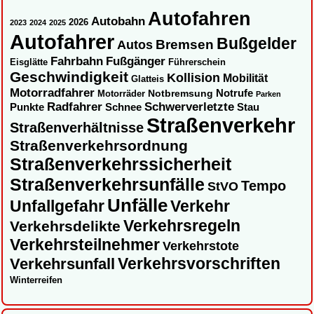
Autofahren
Autobahn
2026
2023
2024
2025
Autofahrer
Bußgelder
Autos
Bremsen
Fahrbahn
Fußgänger
Eisglätte
Führerschein
Geschwindigkeit
Kollision
Mobilität
Glatteis
Motorradfahrer
Notbremsung
Notrufe
Motorräder
Parken
Radfahrer
Schwerverletzte
Punkte
Schnee
Stau
Straßenverkehr
Straßenverhältnisse
Straßenverkehrsordnung
Straßenverkehrssicherheit
Straßenverkehrsunfälle
Tempo
StVO
Unfälle
Unfallgefahr
Verkehr
Verkehrsregeln
Verkehrsdelikte
Verkehrsteilnehmer
Verkehrstote
Verkehrsvorschriften
Verkehrsunfall
Winterreifen