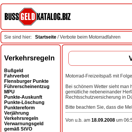
Sie sind hier:
Startseite
/ Verbote beim Motorradfahren
Verkehrsregeln
Bußgeld
Fahrverbot
Motorrad-Freizeitspaß mit Folg
Flensburger Punkte
Führerscheinentzug
Bei schönem Wetter sieht man h
MPU
gemütliche nebeneinander Herfa
Punkte-Auskunft
Rechtsschutzversicherung in Dü
Punkte-Löschung
Bitte beachten Sie, dass die Me
Punktereform
Verjährung
Verkehrsregeln
Von u.b. am
18.09.2008
um 06:5
Verwarnungsgeld
gemäß StVO