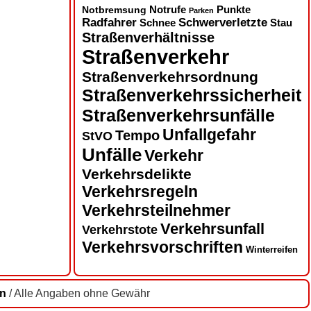
Notbremsung
Notrufe
Punkte
Parken
Radfahrer
Schwerverletzte
Schnee
Stau
Straßenverhältnisse
Straßenverkehr
Straßenverkehrsordnung
Straßenverkehrssicherheit
Straßenverkehrsunfälle
Unfallgefahr
Tempo
StVO
Unfälle
Verkehr
Verkehrsdelikte
Verkehrsregeln
Verkehrsteilnehmer
Verkehrsunfall
Verkehrstote
Verkehrsvorschriften
Winterreifen
en
/ Alle Angaben ohne Gewähr