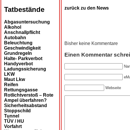
Tatbestände
zurück zu den News
Abgasuntersuchung
Alkohol
Anschnallpflicht
Autobahn
Beleuchtung
Bisher keine Kommentare
Geschwindigkeit
Grundregeln
Einen Kommentar schre
Halte- Parkverbot
Handyverbot
Nam
Ladungssicherung
LKW
eMa
Maut Lkw
Reifen
Webseite
Rettungsgasse
Rotlichtverstoß – Rote
Ampel überfahren?
Sicherheitsabstand
Stoppschild
Tunnel
TÜV / HU
Vorfahrt