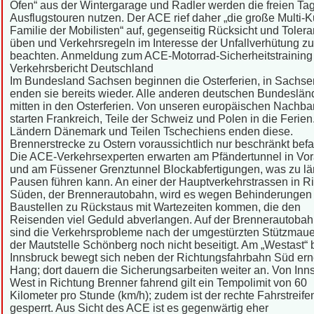
Öfen“ aus der Wintergarage und Radler werden die freien Tag
Ausflugstouren nutzen. Der ACE rief daher „die große Multi-Ku
Familie der Mobilisten“ auf, gegenseitig Rücksicht und Toler
üben und Verkehrsregeln im Interesse der Unfallverhütung zu
beachten. Anmeldung zum ACE-Motorrad-Sicherheitstraining
Verkehrsbericht Deutschland
Im Bundesland Sachsen beginnen die Osterferien, in Sachse
enden sie bereits wieder. Alle anderen deutschen Bundeslän
mitten in den Osterferien. Von unseren europäischen Nachba
starten Frankreich, Teile der Schweiz und Polen in die Ferien
Ländern Dänemark und Teilen Tschechiens enden diese.
Brennerstrecke zu Ostern voraussichtlich nur beschränkt bef
Die ACE-Verkehrsexperten erwarten am Pfändertunnel in Vor
und am Füssener Grenztunnel Blockabfertigungen, was zu l
Pausen führen kann. An einer der Hauptverkehrstrassen in R
Süden, der Brennerautobahn, wird es wegen Behinderungen
Baustellen zu Rückstaus mit Wartezeiten kommen, die den
Reisenden viel Geduld abverlangen. Auf der Brennerautobah
sind die Verkehrsprobleme nach der umgestürzten Stützmaue
der Mautstelle Schönberg noch nicht beseitigt. Am „Westast“ 
Innsbruck bewegt sich neben der Richtungsfahrbahn Süd ern
Hang; dort dauern die Sicherungsarbeiten weiter an. Von Inn
West in Richtung Brenner fahrend gilt ein Tempolimit von 60
Kilometer pro Stunde (km/h); zudem ist der rechte Fahrstreife
gesperrt. Aus Sicht des ACE ist es gegenwärtig eher