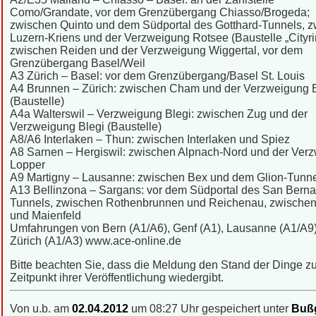
Como/Grandate, vor dem Grenzübergang Chiasso/Brogeda;
zwischen Quinto und dem Südportal des Gotthard-Tunnels, 
Luzern-Kriens und der Verzweigung Rotsee (Baustelle „Cityri
zwischen Reiden und der Verzweigung Wiggertal, vor dem
Grenzübergang Basel/Weil
A3 Zürich – Basel: vor dem Grenzübergang/Basel St. Louis
A4 Brunnen – Zürich: zwischen Cham und der Verzweigung B
(Baustelle)
A4a Walterswil – Verzweigung Blegi: zwischen Zug und der
Verzweigung Blegi (Baustelle)
A8/A6 Interlaken – Thun: zwischen Interlaken und Spiez
A8 Sarnen – Hergiswil: zwischen Alpnach-Nord und der Ver
Lopper
A9 Martigny – Lausanne: zwischen Bex und dem Glion-Tunn
A13 Bellinzona – Sargans: vor dem Südportal des San Berna
Tunnels, zwischen Rothenbrunnen und Reichenau, zwischen
und Maienfeld
Umfahrungen von Bern (A1/A6), Genf (A1), Lausanne (A1/A9
Zürich (A1/A3) www.ace-online.de
Bitte beachten Sie, dass die Meldung den Stand der Dinge 
Zeitpunkt ihrer Veröffentlichung wiedergibt.
Von u.b. am
02.04.2012
um 08:27 Uhr gespeichert unter
Bußg