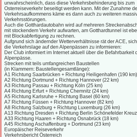
unwahrscheinlich, dass diese Verkehrsbehinderung bis zum
Osterreiseverkehr beseitigt werden kann. Mit der Zunahme d
Verkehrsaufkommens käme es dann auch zu weiteren massi
Verkehrsstörungen.
Auch die Gotthardautobahn wird auf mehreren Streckenabsch
mit stockendem Verkehr aufwarten, am Gotthardtunnel ist ebe
mit Blockabfertigung zu rechnen.
Aufgrund sich ändernder Wetterverhältnisse rät der ACE, sich
die Verkehrslage auf den Alpenpässen zu informieren:
Der Club informiert im Internet aktuell über die Befahrbarkeit 
Alpenpässe.
Strecken mit teils umfangreichen Baustellen
(in Klammern: Baustellengesamtlänge):
A1 Richtung Saarbrücken + Richtung Heiligenhafen (190 km)
A2 Richtung Dortmund + Richtung Hannover (22 km)
A3 Richtung Passau + Richtung Köln (25 km)
A4 Richtung Erfurt + Richtung Chemnitz (24 km)
A5 Richtung Karlsruhe + Richtung Basel (60 km)
A7 Richtung Füssen + Richtung Hannover (82 km)
A8 Richtung Salzburg + Richtung Luxemburg (26 km)
A13 Richtung Dresden + Richtung Berlin Schönefelder Kreuz
A33 Richtung Haaren + Richtung Osnabrück (18 km)
A45 Richtung Aschaffenburg + Dortmund (23 km)
Europäischer Reiseverkehr
Verkehrsbericht Österreich