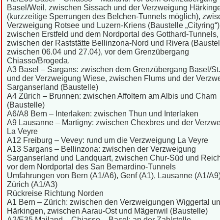
Basel/Weil, zwischen Sissach und der Verzweigung Härking
(kurzzeitige Sperrungen des Belchen-Tunnels möglich), zwis
Verzweigung Rotsee und Luzern-Kriens (Baustelle „Cityring“)
zwischen Erstfeld und dem Nordportal des Gotthard-Tunnels,
zwischen der Raststätte Bellinzona-Nord und Rivera (Baustel
zwischen 06.04 und 27.04), vor dem Grenzübergang
Chiasso/Brogeda.
A3 Basel – Sargans: zwischen dem Grenzübergang Basel/St.
und der Verzweigung Wiese, zwischen Flums und der Verzw
Sarganserland (Baustelle)
A4 Zürich – Brunnen: zwischen Affoltern am Albis und Cham
(Baustelle)
A6/A8 Bern – Interlaken: zwischen Thun und Interlaken
A9 Lausanne – Martigny: zwischen Chexbres und der Verzw
La Veyre
A12 Freiburg – Vevey: rund um die Verzweigung La Veyre
A13 Sargans – Bellinzona: zwischen der Verzweigung
Sarganserland und Landquart, zwischen Chur-Süd und Reic
vor dem Nordportal des San Bernardino-Tunnels
Umfahrungen von Bern (A1/A6), Genf (A1), Lausanne (A1/A9
Zürich (A1/A3)
Rückreise Richtung Norden
A1 Bern – Zürich: zwischen den Verzweigungen Wiggertal u
Härkingen, zwischen Aarau-Ost und Mägenwil (Baustelle)
A2/E35 Mailand – Chiasso – Basel: an der Zahlstelle