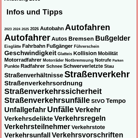
Infos und Tipps
Autofahren
Autobahn
2026
2023
2024
2025
Autofahrer
Bußgelder
Autos
Bremsen
Fahrbahn
Fußgänger
Eisglätte
Führerschein
Geschwindigkeit
Kollision
Mobilität
Glatteis
Motorradfahrer
Notbremsung
Notrufe
Motorräder
Parken
Radfahrer
Schwerverletzte
Punkte
Schnee
Stau
Straßenverkehr
Straßenverhältnisse
Straßenverkehrsordnung
Straßenverkehrssicherheit
Straßenverkehrsunfälle
Tempo
StVO
Unfälle
Unfallgefahr
Verkehr
Verkehrsregeln
Verkehrsdelikte
Verkehrsteilnehmer
Verkehrstote
Verkehrsvorschriften
Verkehrsunfall