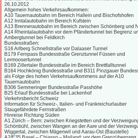
26.10.2012
Allgemein hohes Verkehrsaufkommen:
A10 Tauernautobahn im Bereich Hallein und Bischofshofen
A12 Inntalautobahn im Bereich Kufstein
A13 Brennerautobahn im Bereich zwischen Schönberg und 
A14 Rheintalautobahn vor dem Pfändertunnel bei Begrenz 
Ambergtunnel bei Feldkirch
Bundesstraßen:
S16 Arlberg Schnellstraße vor Dalaaser Tunnel
B179 Fernpass Bundesstraße Grenztunnel Füssen und
Lermoosertunnel
B169 Zillertaler Bundesstraße im Bereich Brettfalltunnel
B164 Hochkönig Bundesstraße und B311 Pinzgauer Bundes
als Folge des hohen Verkehrsaufkommens auf der A10
Tauernautobahn
B306 Semmeringer Bundesstraße Passhöhe
B25 Erlauf Bundesstraße bei Lackenhof
Verkehrsbericht Schweiz
Information für Schweiz-, Italien- und Frankreichurlauber
Staugefährdete Fernstraßen
Hinreise Richtung Süden
A1 Zürich – Bern: zwischen Kriegstetten und der Verzweigun
Schönbühl, zwischen Wangen an der Aare und der Verzweig
Wiggertal, zwischen Mägenwil und Aarau-Ost (Baustelle)
A2/E35 Basel – Chiasso – Mailand: vor dem Grenzübergang