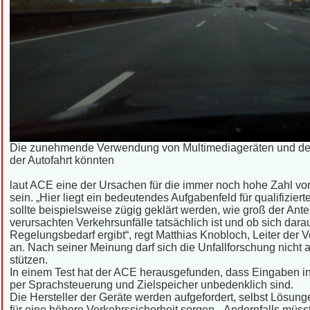
Die zunehmende Verwendung von Multimediageräten und d
der Autofahrt könnten
laut ACE eine der Ursachen für die immer noch hohe Zahl vo
sein. „Hier liegt ein bedeutendes Aufgabenfeld für qualifizier
sollte beispielsweise zügig geklärt werden, wie groß der Ant
verursachten Verkehrsunfälle tatsächlich ist und ob sich dar
Regelungsbedarf ergibt“, regt Matthias Knobloch, Leiter der 
an. Nach seiner Meinung darf sich die Unfallforschung nich
stützen.
In einem Test hat der ACE herausgefunden, dass Eingaben i
per Sprachsteuerung und Zielspeicher unbedenklich sind.
Die Hersteller der Geräte werden aufgefordert, selbst Lösung
für eine höhere Verkehrssicherheit sorgen. „Andernfalls müss